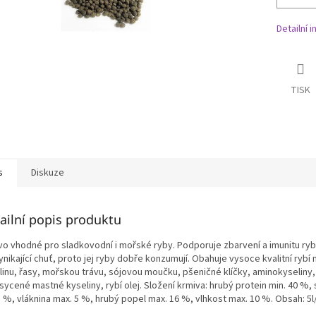
Detailní 
TISK
s
Diskuze
ailní popis produktu
vo vhodné pro sladkovodní i mořské ryby. Podporuje zbarvení a imunitu ryb
nikající chuť, proto jej ryby dobře konzumují. Obahuje vysoce kvalitní rybí
ulinu, řasy, mořskou trávu, sójovou moučku, pšeničné klíčky, aminokyseliny,
ycené mastné kyseliny, rybí olej. Složení krmiva: hrubý protein min. 40 %,
3 %, vláknina max. 5 %, hrubý popel max. 16 %, vlhkost max. 10 %. Obsah: 5l