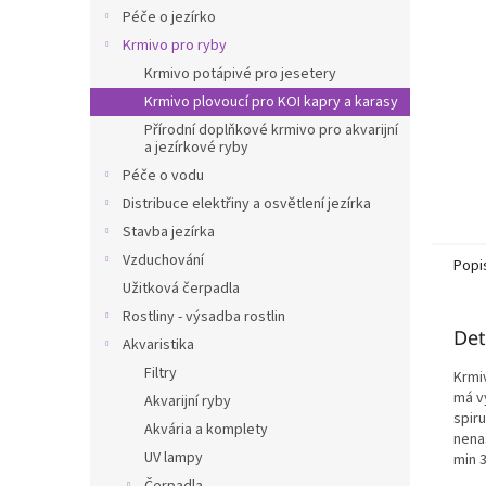
n
Péče o jezírko
e
Krmivo pro ryby
l
Krmivo potápivé pro jesetery
Krmivo plovoucí pro KOI kapry a karasy
Přírodní doplňkové krmivo pro akvarijní
a jezírkové ryby
Péče o vodu
Distribuce elektřiny a osvětlení jezírka
Stavba jezírka
Vzduchování
Popi
Užitková čerpadla
Rostliny - výsadba rostlin
Det
Akvaristika
Filtry
Krmi
má vy
Akvarijní ryby
spir
Akvária a komplety
nenas
UV lampy
min 