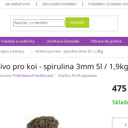
JAK NAKUPOVAT
OBCHODNÍ PODMÍNKY
PODMÍNKY OCHRANY OS
HLEDAT
Fontány a vodní hry
Jezírková čerpadla
Filtrace do jezírka
kapry a karasy
Krmivo pro koi - spirulina 3mm 5l / 1,9kg
vo pro koi - spirulina 3mm 5l / 1,9k
né
noceno
Podrobnosti hodnocení
Značka:
Profi-aquarium
ní
475
u
Měrná
Skla
cena:
ek.