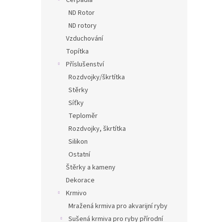
Čerpadla
ND Rotor
ND rotory
Vzduchování
Topítka
Příslušenství
Rozdvojky/škrtítka
Stěrky
Síťky
Teploměr
Rozdvojky, škrtítka
Silikon
Ostatní
Štěrky a kameny
Dekorace
Krmivo
Mražená krmiva pro akvarijní ryby
Sušená krmiva pro ryby přírodní