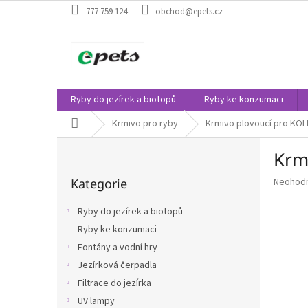
Přejít
777 759 124
obchod@epets.cz
na
obsah
Ryby do jezírek a biotopů
Ryby ke konzumaci
Domů
Krmivo pro ryby
Krmivo plovoucí pro KOI 
P
Krmi
o
Přeskočit
s
Průměr
Kategorie
Neohod
kategorie
t
hodnoce
r
produkt
Ryby do jezírek a biotopů
a
je
Ryby ke konzumaci
n
0,0
z
Fontány a vodní hry
n
5
í
Jezírková čerpadla
hvězdič
p
Filtrace do jezírka
a
UV lampy