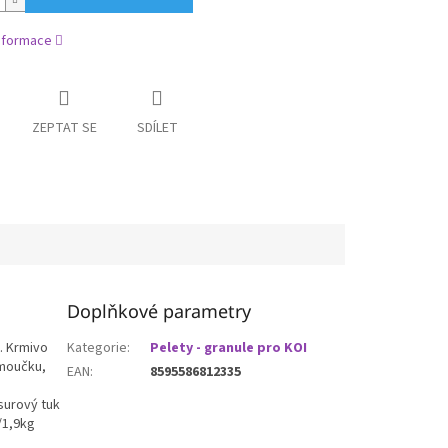
informace
ZEPTAT SE
SDÍLET
Doplňkové parametry
. Krmivo
Kategorie
:
Pelety - granule pro KOI
 moučku,
EAN
:
8595586812335
 surový tuk
/1,9kg