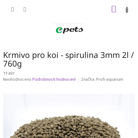
Přejít
NÁKUP
na
obsah
KOŠÍK
Krmivo pro koi - spirulina 3mm 2l /
760g
TF497
Průměrné
Neohodnoceno
Podrobnosti hodnocení
Značka:
Profi-aquarium
hodnocení
produktu
je
0,0
z
5
hvězdiček.