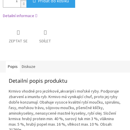
Přidat do košíku
Detailní informace
ZEPTAT SE
SDÍLET
Popis
Diskuze
Detailní popis produktu
Krmivo vhodné pro jezírkové,akvarijní i mořské ryby. Podporuje
zbarvení a imunitu ryb. Krmivo má vynikající chuť, proto jej ryby
dobře konzumují. Obahuje vysoce kvalitní rybí moučku, spirulinu,
řasy, mořskou trávu, sójovou moučku, pšeničné klíčky,
aminokyseliny, nenasycené mastné kyseliny, rybí olej. Složení
krmiva: hrubý protein min. 40 %, surový tuk min 3 %, vláknina
max. 5 %, hrubý popel max. 16 %, vlhkost max. 10 %. Obsah: