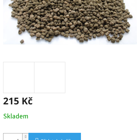
215 Kč
Měrná
Skladem
cena: