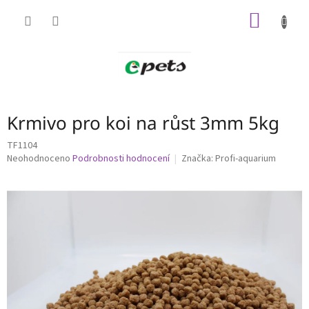
Přejít
NÁKUP
na
obsah
KOŠÍK
Krmivo pro koi na růst 3mm 5kg
TF1104
Průměrné
Neohodnoceno
Podrobnosti hodnocení
Značka:
Profi-aquarium
hodnocení
produktu
je
0,0
z
5
hvězdiček.