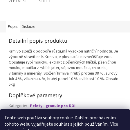
ZEPTAT SE
SDÍLET
Popis
Diskuze
Detailní popis produktu
Krmivo slouží k podpoře růstu,má vysokou nutriční hodnotu. Je
výborně stravitelné. Krmivo je plovoucí a neznečišťuje vodu.
Obsahuje rybí moučku, extrakt z pšeničných klíčků, pšeničnou
mouku, moučku z rybích jater, sójovou moučku, chlorellu,
vitamíny a minerály. Složení krmiva: hrubý protein 38 %, surový
tuk 4 %, vlákninu 4 %, hrubý popel 10 % a vlhkost 10 %. Obsah:
5kg
Doplňkové parametry
Kategorie
:
Pelety - granule pro KOI
EAN
:
8595586811543
Tento web používá soubory cookie. Dalším procházením
tohoto webu vyjadřujete souhlas s jejich používáním.. Více
Z