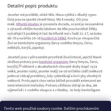
Detailní popis produktu
Jeseter má protáhlé, nízké tělo. Hlava vybíhá v dlouhý rypec.
Ústa jsou na spodní straně hlavy. Má 4 vousky. Oči jsou
malé.
Hřbetní ploutev
je posunuta dozadu, ocasní je nesouměrná
s výrazně větším horním lalokem. Na těle jsou kostěné štítky
vytvářející 5 podélných řad. Na hřbetě má v řadě 11–17, na boku
60–70 a na břiše 10–18
kostěných štítků
. Kostra je chrupavčitá.
Živí se bentickými organismy (larvy vodního hmyzu, červi,
měkkýši, korýši, pijavky).
Jeseteři jsou v přirozeném prostředí živočichové, jejichž hlavní
složkou potravy jsou
bentické organizmy
(larvy hmyzu, červi,
[8]
korýši),
některé v akvakulturách chované druhy (např. vyza
velká, jeseter ruský, jeseter malý) se od určitého stáří (velikosti
jedince) stávají predátory, kdy vyhledávají a loví ryby vhodných
velikostí. Proto jejich chov nelze běžně provádět extenzivní ani
semi-intenzivní metodou. Potravu většinou sbírají ze dna, ale
výjimečně i z vodního sloupce a z hladiny. Je tedy bentofágem.
Tento web používá soubory cookie. Dalším procházením