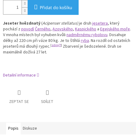
Přidat do košíku
Jeseter hvězdnatý
(
Acipenser stellatus)
je druh
jesetera
, který
pochází z
povodí
Černého
,
Azovského
,
Kaspického
a
Egejského moře
.
V mnoha místech byl vyhuben kvůli
nadměrnému rybolovu
. Dosahuje
délky až 220 cm při váze 80 kg. Je to štíhlá
ryba
. Na rozdíl od ostatních
[
zdroj?!
]
jeseterů má dlouhý rypec.
Zbarvení je šedozelené. Druh se
maximálně dožívá 27 let.
Detailní informace
ZEPTAT SE
SDÍLET
Popis
Diskuze