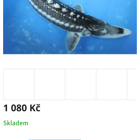
1 080 Kč
Měrná
Skladem
cena: