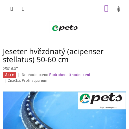
Přejít
NÁKUP
na
obsah
KOŠÍK
Jeseter hvězdnatý (acipenser
stellatus) 50-60 cm
25016.07
Průměrné
Neohodnoceno
Podrobnosti hodnocení
Akce
hodnocení
Značka:
Profi-aquarium
produktu
je
0,0
z
5
hvězdiček.