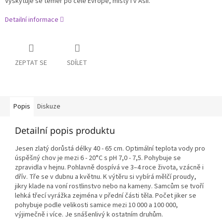
Vyskytuje se téměř po celé Evropě, místy i v Asii.
Detailní informace
ZEPTAT SE
SDÍLET
Popis
Diskuze
Detailní popis produktu
Jesen zlatý dorůstá délky 40 - 65 cm. Optimální teplota vody pro
úspěšný chov je mezi 6 - 20
°C s pH 7,0 - 7,5. Pohybuje se
zpravidla v hejnu. Pohlavně dospívá ve 3–4 roce života, vzácně i
dřív. Tře se v dubnu a květnu. K výtěru si vybírá mělčí proudy,
jikry klade na voní rostlinstvo nebo na kameny. Samcům se tvoří
lehká třecí vyrážka zejména v přední části těla. Počet jiker se
pohybuje podle velikosti samice mezi 10 000 a 100 000,
výjimečně i více. Je snášenlivý k ostatním druhům.