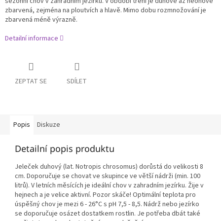
sezónní chov v zahradním jezírku. V období tření je duhově až neonově
zbarvená, zejména na ploutvích a hlavě. Mimo dobu rozmnožování je
zbarvená méně výrazně.
Detailní informace
ZEPTAT SE
SDÍLET
Popis
Diskuze
Detailní popis produktu
Jeleček duhový (lat. Notropis chrosomus) dorůstá do velikosti 8
cm. Doporučuje se chovat ve skupince ve větší nádrži (min. 100
litrů). V letních měsících je ideální chov v zahradním jezírku. Žije v
hejnech a je velice aktivní. Pozor skáče! Optimální teplota pro
úspěšný chov je mezi 6 - 26
°C s pH 7,5 - 8,5. Nádrž nebo jezírko
se doporučuje osázet dostatkem rostlin. Je potřeba dbát také