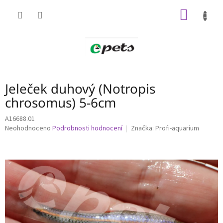
Přejít
NÁKUP
na
obsah
KOŠÍK
Jeleček duhový (Notropis
chrosomus) 5-6cm
A16688.01
Průměrné
Neohodnoceno
Podrobnosti hodnocení
Značka:
Profi-aquarium
hodnocení
produktu
je
0,0
z
5
hvězdiček.