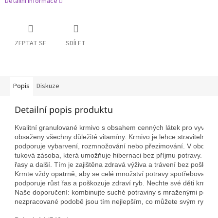
Detailní informace
ZEPTAT SE
SDÍLET
Popis
Diskuze
Detailní popis produktu
Kvalitní granulované krmivo s obsahem cenných látek pro vyváženo
obsaženy všechny důležité vitamíny. Krmivo je lehce stravitelné, n
podporuje vybarvení, rozmnožování nebo přezimování. V období třen
tuková zásoba, která umožňuje hibernaci bez příjmu potravy. Hlavní
řasy a další. Tím je zajištěna zdravá výživa a trávení bez poško
Krmte vždy opatrně, aby se celé množství potravy spotřebovalo do 
podporuje růst řas a poškozuje zdraví ryb. Nechte své děti krmit p
Naše doporučení: kombinujte suché potraviny s mraženými potravin
nezpracované podobě jsou tím nejlepším, co můžete svým rybám