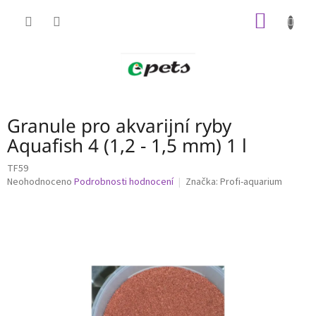
Přejít
NÁKUP
na
obsah
KOŠÍK
Granule pro akvarijní ryby
Aquafish 4 (1,2 - 1,5 mm) 1 l
TF59
Průměrné
Neohodnoceno
Podrobnosti hodnocení
Značka:
Profi-aquarium
hodnocení
produktu
je
0,0
z
5
hvězdiček.