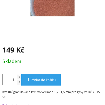
149 Kč
Měrná
Skladem
cena:
Přidat do košíku
Kvalitní granulované krmivo velikosti 1,2 - 1,5 mm pro ryby velké 7 - 15
cm.