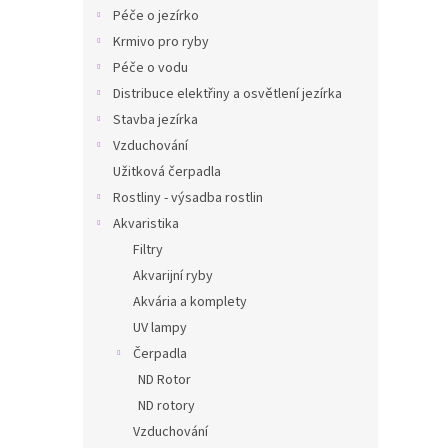
n
Péče o jezírko
e
Krmivo pro ryby
l
Péče o vodu
Distribuce elektřiny a osvětlení jezírka
Stavba jezírka
Vzduchování
Užitková čerpadla
Rostliny - výsadba rostlin
Akvaristika
Filtry
Akvarijní ryby
Akvária a komplety
UV lampy
Čerpadla
ND Rotor
ND rotory
Vzduchování