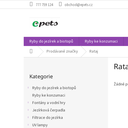
Přejít
777 759 124
obchod@epets.cz
na
obsah
Ryby do jezírek a biotopů
Ryby ke konzumaci
Domů
Prodávané značky
Rataj
P
Rata
o
Přeskočit
s
Kategorie
kategorie
t
r
Žádné p
Ryby do jezírek a biotopů
a
Ryby ke konzumaci
n
Fontány a vodní hry
n
í
Jezírková čerpadla
p
Filtrace do jezírka
a
UV lampy