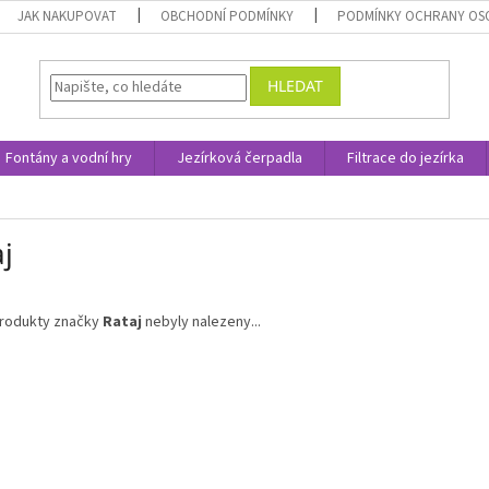
JAK NAKUPOVAT
OBCHODNÍ PODMÍNKY
PODMÍNKY OCHRANY OS
HLEDAT
Fontány a vodní hry
Jezírková čerpadla
Filtrace do jezírka
j
rodukty značky
Rataj
nebyly nalezeny...