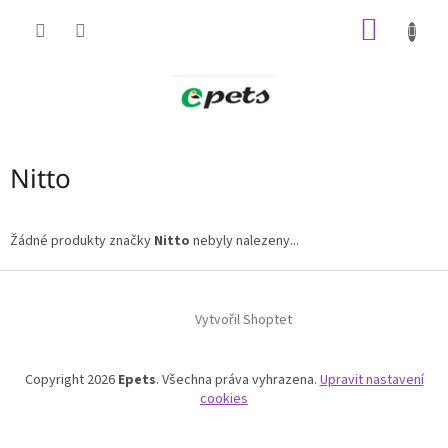
Přejít
NÁKUP
na
obsah
KOŠÍK
Nitto
Žádné produkty značky
Nitto
nebyly nalezeny...
Z
á
p
Vytvořil Shoptet
a
t
Copyright 2026
Epets
. Všechna práva vyhrazena.
Upravit nastavení
í
cookies