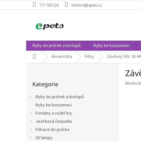
Přejít
777 759 124
obchod@epets.cz
na
obsah
Ryby do jezírek a biotopů
Ryby ke konzumaci
Domů
Akvaristika
Filtry
Závěsný filtr JK-
P
Záv
o
Přeskočit
s
Průměr
Kategorie
Neohod
kategorie
t
hodnoce
r
produkt
Ryby do jezírek a biotopů
a
je
Ryby ke konzumaci
n
0,0
z
Fontány a vodní hry
n
5
í
Jezírková čerpadla
hvězdič
p
Filtrace do jezírka
a
UV lampy