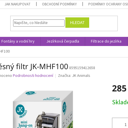
JAK NAKUPOVAT
OBCHODNÍ PODMÍNKY
PODMÍNKY OCHRANY OS
HLEDAT
Fontány a vodní hry
Jezírková čerpadla
Filtrace do jezírka
MHF100
ěsný filtr JK-MHF100
8595159412658
né
noceno
Podrobnosti hodnocení
Značka:
JK Animals
ní
285
u
Měrná
Skla
cena:
ek.