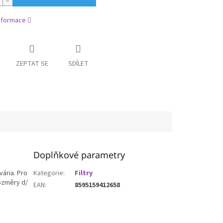
informace
ZEPTAT SE
SDÍLET
Doplňkové parametry
vária. Pro
Kategorie
:
Filtry
Rozměry d/
EAN
:
8595159412658