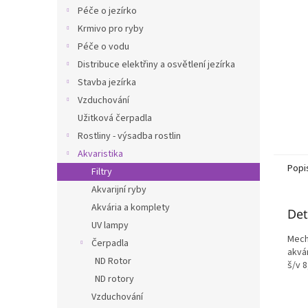
n
Péče o jezírko
e
Krmivo pro ryby
l
Péče o vodu
Distribuce elektřiny a osvětlení jezírka
Stavba jezírka
Vzduchování
Užitková čerpadla
Rostliny - výsadba rostlin
Akvaristika
Popi
Filtry
Akvarijní ryby
Akvária a komplety
Det
UV lampy
Mech
Čerpadla
akvá
ND Rotor
š/v 8
ND rotory
Vzduchování