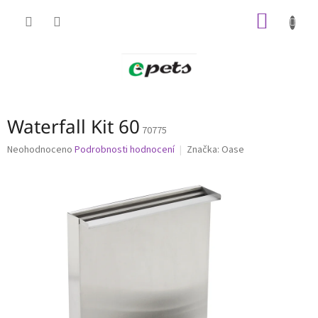
Přejít
NÁKUP
na
obsah
KOŠÍK
Waterfall Kit 60
70775
Průměrné
Neohodnoceno
Podrobnosti hodnocení
Značka:
Oase
hodnocení
produktu
je
0,0
z
5
hvězdiček.