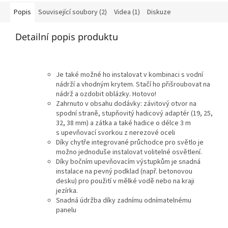
Popis
Související soubory (2)
Videa (1)
Diskuze
Detailní popis produktu
Je také možné ho instalovat v kombinaci s vodní
nádrží a vhodným krytem. Stačí ho přišroubovat na
nádrž a ozdobit oblázky. Hotovo!
Zahrnuto v obsahu dodávky: závitový otvor na
spodní straně, stupňovitý hadicový adaptér (19, 25,
32, 38 mm) a zátka a také hadice o délce 3 m
s upevňovací svorkou z nerezové oceli
Díky chytře integrované průchodce pro světlo je
možno jednoduše instalovat volitelné osvětlení.
Díky bočním upevňovacím výstupkům je snadná
instalace na pevný podklad (např. betonovou
desku) pro použití v mělké vodě nebo na kraji
jezírka.
Snadná údržba díky zadnímu odnímatelnému
panelu