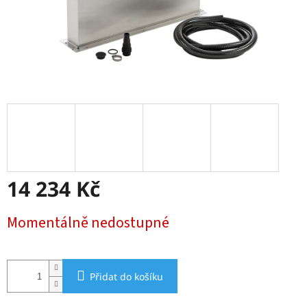
14 234 Kč
Měrná
Momentálně nedostupné
cena:
Přidat do košíku