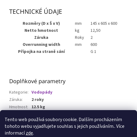
TECHNICKÉ ÚDAJE
Rozměry (D x Š x V)
mm
145 x 605 x 600
Netto hmotnost
kg
12,50
Záruka
Roky
2
Overrunning width
mm
600
Přípojka na straně sání
G 1
Doplňkové parametry
Kategorie
:
Vodopády
Záruka
:
2 roky
Hmotnost
:
12.5 kg
EAN
:
4010052707754
Tento web používá soubory cookie. Dalším procházením
tohoto webu vyjadřujete souhlas s jejich používáním.. Více
Z
informací
zde
.