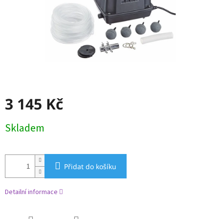
3 145 Kč
Měrná
Skladem
cena:
Přidat do košíku
Detailní informace