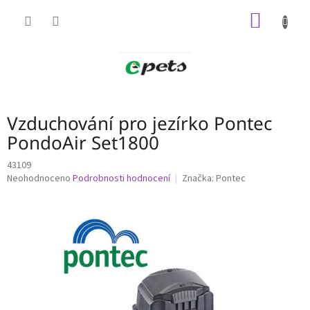
Přejít
NÁKUP
na
obsah
KOŠÍK
Vzduchování pro jezírko Pontec
PondoAir Set1800
43109
Průměrné
Neohodnoceno
Podrobnosti hodnocení
Značka:
Pontec
hodnocení
produktu
je
0,0
z
5
hvězdiček.