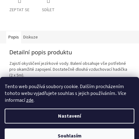
ZEPTAT SE
SDÍLET
Popis
Diskuze
Detailní popis produktu
Zajistí okysličení jezírkové vody. Balení obsahuje vše potřebné
pro okamžité zapojení. Dostatečně dlouhá vzduchovací hadička
(2 x 5m).
Tento web používá soubory cookie. Dalším procházením
tohoto webu vyjadřujete souhlas s jejich používáním.. Více
Z
informací
zde
.
á
p
Vytvořil Shoptet
Nastavení
a
t
Copyright 2026
Epets
. Všechna práva vyhrazena.
Upravit nastavení
í
Souhlasím
cookies