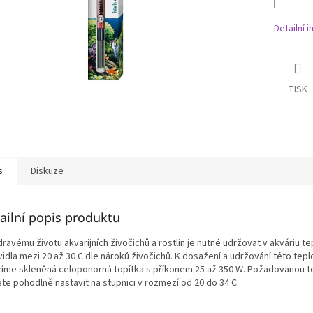
Detailní 
TISK
s
Diskuze
ailní popis produktu
ravému životu akvarijních živočichů a rostlin je nutné udržovat v akváriu te
idla mezi 20 až 30 C dle nároků živočichů. K dosažení a udržování této tep
zíme skleněná celoponorná topítka s příkonem 25 až 350 W. Požadovanou t
te pohodlně nastavit na stupnici v rozmezí od 20 do 34 C.