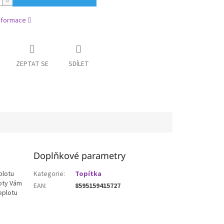
informace
ZEPTAT SE
SDÍLET
Doplňkové parametry
plotu
Kategorie
:
Topítka
loty Vám
EAN
:
8595159415727
eplotu