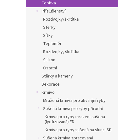
Topítka
Příslušenství
Rozdvojky/škrtítka
Stěrky
Síťky
Teploměr
Rozdvojky, škrtítka
Silikon
Ostatní
Štěrky a kameny
Dekorace
Krmivo
Mražená krmiva pro akvarijní ryby
Sušená krmiva pro ryby přírodní
Krmiva pro ryby mrazem sušená
(lyofizovaná) FD
Krmiva pro ryby sušená na slunci SD
Sušená krmiva zpracovaná