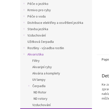
n
Péče o jezírko
e
Krmivo pro ryby
l
Péče o vodu
Distribuce elektřiny a osvětlení jezírka
Stavba jezírka
Vzduchování
Užitková čerpadla
Rostliny - výsadba rostlin
Akvaristika
Popi
Filtry
Akvarijní ryby
Akvária a komplety
Det
UV lampy
Ke zd
Čerpadla
zprav
ND Rotor
nabí
může
ND rotory
Vzduchování