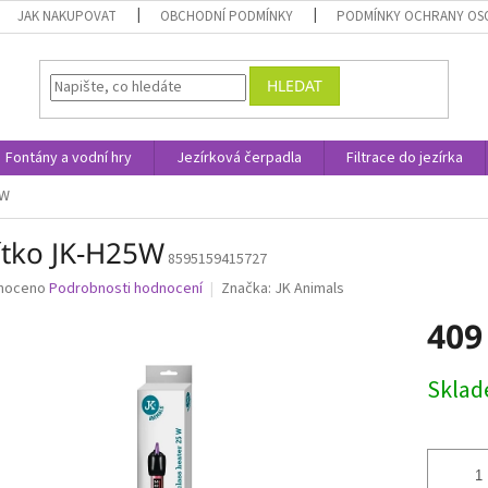
JAK NAKUPOVAT
OBCHODNÍ PODMÍNKY
PODMÍNKY OCHRANY OS
HLEDAT
Fontány a vodní hry
Jezírková čerpadla
Filtrace do jezírka
5W
ítko JK-H25W
8595159415727
né
noceno
Podrobnosti hodnocení
Značka:
JK Animals
ní
409
u
Měrná
Skla
cena:
ek.