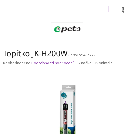
Přejít
NÁKUP
na
obsah
KOŠÍK
Topítko JK-H200W
8595159415772
Průměrné
Neohodnoceno
Podrobnosti hodnocení
Značka:
JK Animals
hodnocení
produktu
je
0,0
z
5
hvězdiček.