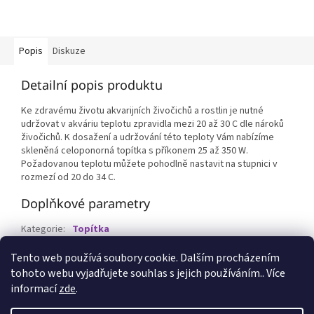
Popis
Diskuze
Detailní popis produktu
Ke zdravému životu akvarijních živočichů a rostlin je nutné
udržovat v akváriu teplotu zpravidla mezi 20 až 30 C dle nároků
živočichů. K dosažení a udržování této teploty Vám nabízíme
skleněná celoponorná topítka s příkonem 25 až 350 W.
Požadovanou teplotu můžete pohodlně nastavit na stupnici v
rozmezí od 20 do 34 C.
Doplňkové parametry
Kategorie
:
Topítka
EAN
:
8595159415772
Tento web používá soubory cookie. Dalším procházením
tohoto webu vyjadřujete souhlas s jejich používáním.. Více
Z
informací
zde
.
á