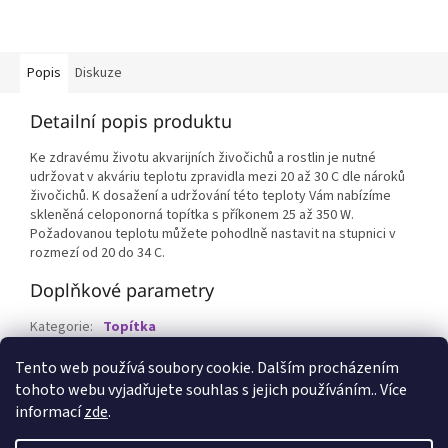
Popis
Diskuze
Detailní popis produktu
Ke zdravému životu akvarijních živočichů a rostlin je nutné
udržovat v akváriu teplotu zpravidla mezi 20 až 30 C dle nároků
živočichů. K dosažení a udržování této teploty Vám nabízíme
skleněná celoponorná topítka s příkonem 25 až 350 W.
Požadovanou teplotu můžete pohodlně nastavit na stupnici v
rozmezí od 20 do 34 C.
Doplňkové parametry
Kategorie
:
Topítka
EAN
:
8595159400778
Tento web používá soubory cookie. Dalším procházením
tohoto webu vyjadřujete souhlas s jejich používáním.. Více
Z
informací
zde
.
á