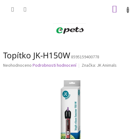
Přejít
NÁKUP
na
obsah
KOŠÍK
Topítko JK-H150W
8595159400778
Průměrné
Neohodnoceno
Podrobnosti hodnocení
Značka:
JK Animals
hodnocení
produktu
je
0,0
z
5
hvězdiček.