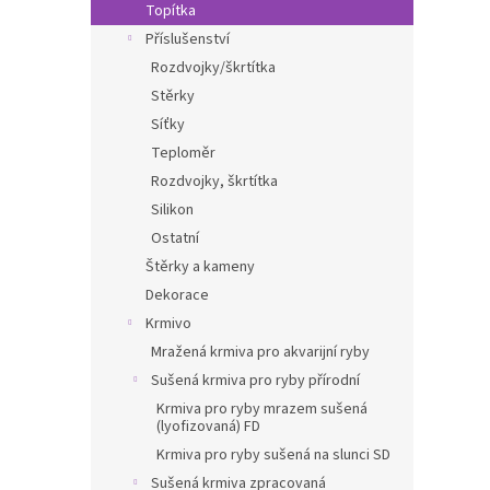
Topítka
Příslušenství
Rozdvojky/škrtítka
Stěrky
Síťky
Teploměr
Rozdvojky, škrtítka
Silikon
Ostatní
Štěrky a kameny
Dekorace
Krmivo
Mražená krmiva pro akvarijní ryby
Sušená krmiva pro ryby přírodní
Krmiva pro ryby mrazem sušená
(lyofizovaná) FD
Krmiva pro ryby sušená na slunci SD
Sušená krmiva zpracovaná