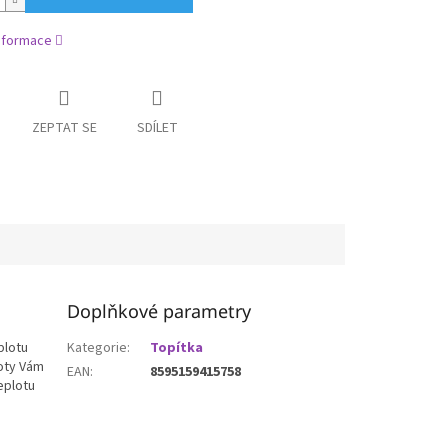
informace
ZEPTAT SE
SDÍLET
Doplňkové parametry
plotu
Kategorie
:
Topítka
loty Vám
EAN
:
8595159415758
eplotu