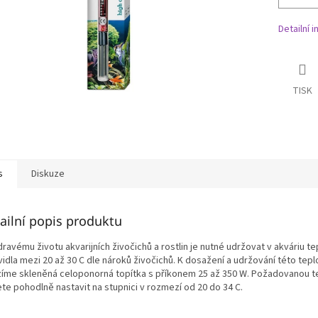
Detailní 
TISK
s
Diskuze
ailní popis produktu
ravému životu akvarijních živočichů a rostlin je nutné udržovat v akváriu te
idla mezi 20 až 30 C dle nároků živočichů. K dosažení a udržování této tep
zíme skleněná celoponorná topítka s příkonem 25 až 350 W. Požadovanou t
te pohodlně nastavit na stupnici v rozmezí od 20 do 34 C.