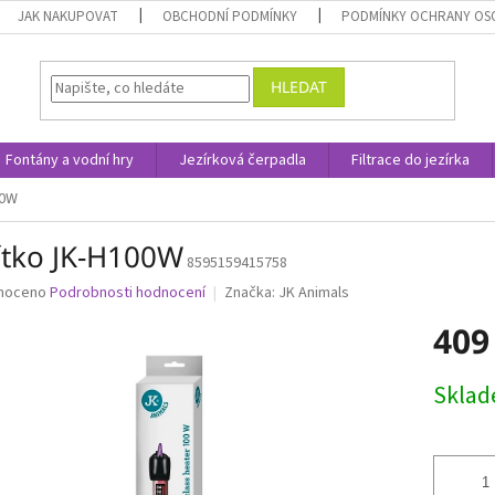
JAK NAKUPOVAT
OBCHODNÍ PODMÍNKY
PODMÍNKY OCHRANY OS
HLEDAT
Fontány a vodní hry
Jezírková čerpadla
Filtrace do jezírka
00W
ítko JK-H100W
8595159415758
né
noceno
Podrobnosti hodnocení
Značka:
JK Animals
ní
409
u
Měrná
Skla
cena:
ek.