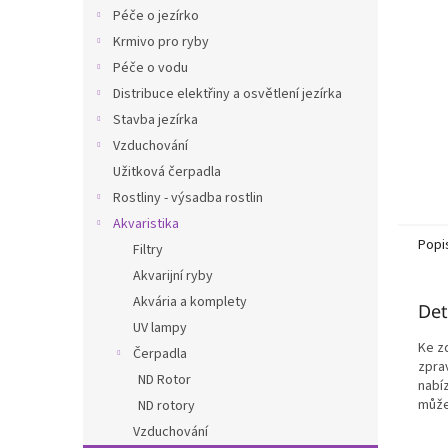
n
Péče o jezírko
e
Krmivo pro ryby
l
Péče o vodu
Distribuce elektřiny a osvětlení jezírka
Stavba jezírka
Vzduchování
Užitková čerpadla
Rostliny - výsadba rostlin
Akvaristika
Popi
Filtry
Akvarijní ryby
Akvária a komplety
Det
UV lampy
Ke zd
Čerpadla
zprav
ND Rotor
nabí
může
ND rotory
Vzduchování