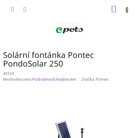
Přejít
NÁKUP
na
obsah
KOŠÍK
Solární fontánka Pontec
PondoSolar 250
43324
Průměrné
Neohodnoceno
Podrobnosti hodnocení
Značka:
Pontec
hodnocení
produktu
je
0,0
z
5
hvězdiček.