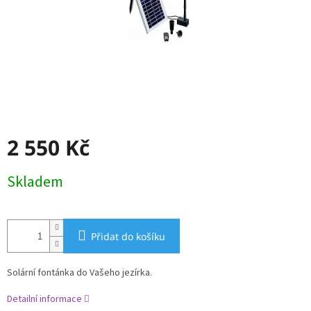
2 550 Kč
Měrná
Skladem
cena:
Přidat do košíku
Solární fontánka do Vašeho jezírka.
Detailní informace