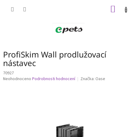
Přejít
NÁKUP
na
obsah
KOŠÍK
ProfiSkim Wall prodlužovací
nástavec
70927
Průměrné
Neohodnoceno
Podrobnosti hodnocení
Značka:
Oase
hodnocení
produktu
je
0,0
z
5
hvězdiček.