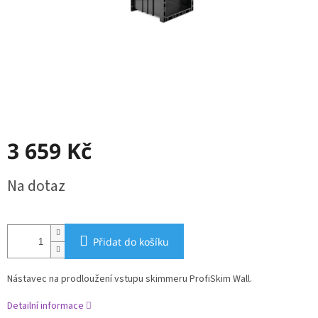
3 659 Kč
Měrná
Na dotaz
cena:
Přidat do košíku
Nástavec na prodloužení vstupu skimmeru ProfiSkim Wall.
Detailní informace