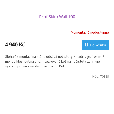
ProfiSkim Wall 100
Momentálně nedostupné
4 940 Kč
Do košíku
Sběrač s montáží na stěnu odsává nečistoty z hladiny jezírek než
mohou klesnout na dno. Integrovaný koš na nečistoty zahrnuje
systém pro únik uvízlých živočichů. Pokud...
Kód:
70929