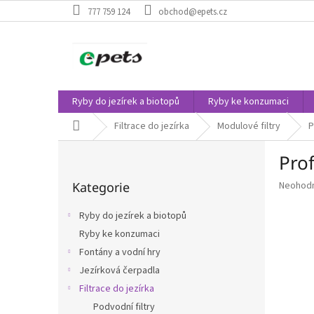
Přejít
777 759 124
obchod@epets.cz
na
obsah
Ryby do jezírek a biotopů
Ryby ke konzumaci
Domů
Filtrace do jezírka
Modulové filtry
P
P
Pro
o
Přeskočit
s
Průměr
Kategorie
Neohod
kategorie
t
hodnoce
r
produkt
Ryby do jezírek a biotopů
a
je
Ryby ke konzumaci
n
0,0
z
Fontány a vodní hry
n
5
í
Jezírková čerpadla
hvězdič
p
Filtrace do jezírka
a
Podvodní filtry