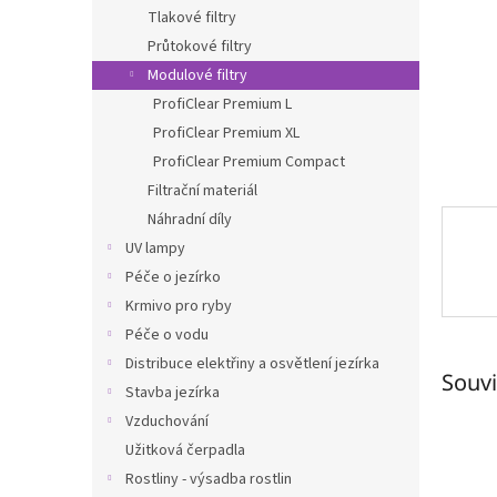
n
Tlakové filtry
e
Průtokové filtry
l
Modulové filtry
ProfiClear Premium L
ProfiClear Premium XL
ProfiClear Premium Compact
Filtrační materiál
Náhradní díly
UV lampy
Péče o jezírko
Krmivo pro ryby
Péče o vodu
Distribuce elektřiny a osvětlení jezírka
Souvi
Stavba jezírka
Vzduchování
Užitková čerpadla
Rostliny - výsadba rostlin