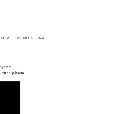
on
10
- 110 W, Bitron Eco 120 - 240 W
 systém
 kalů šoupátkem