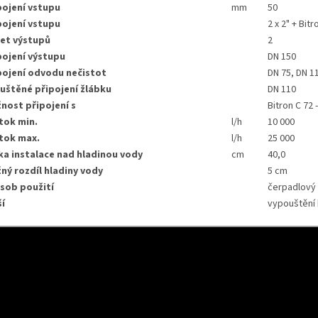
pojení vstupu
mm
50
pojení vstupu
2 x 2" + Bitr
et výstupů
2
pojení výstupu
DN 150
ipojení odvodu nečistot
DN 75, DN 1
uštěné připojení žlábku
DN 110
nost připojení s
Bitron C 72 
tok min.
l/h
10 000
tok max.
l/h
25 000
ka instalace nad hladinou vody
cm
40,0
ný rozdíl hladiny vody
5 cm
sob použití
čerpadlový
ší
vypouštění