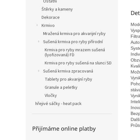
Ostatní
Štěrky a kameny
Det
Dekorace
Mode
Krmivo
Vysp
Mražená krmiva pro akvarijní ryby
Filtr
Sušená krmiva pro ryby přírodní
Auto
Syst
Krmiva pro ryby mrazem sušená
Indi
(lyofizovaná) FD
Obzv
Krmiva pro ryby sušená na slunci SD
Kval
Sušená krmiva zpracovaná
Možn
Vyni
Tablety pro akvarijní ryby
Poho
Granule a peletky
stáv
Vločky
Vynik
Inte
hřejivé sáčky - heat pack
Inov
Bezp
Dalš
Průt
Přijímáme online platby