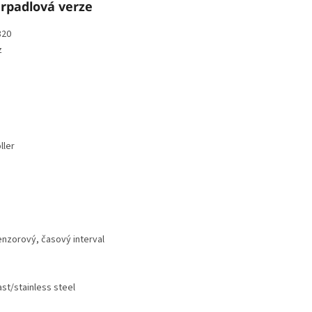
rpadlová verze
820
z
ller
enzorový, časový interval
st/stainless steel