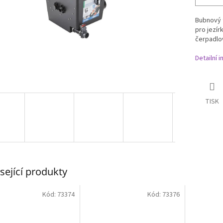
Bubnový f
pro jezír
čerpadlo
Detailní 
TISK
sející produkty
Kód:
73374
Kód:
73376