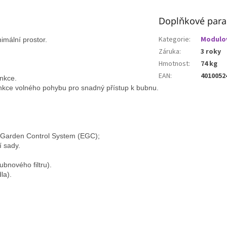
Doplňkové par
Kategorie
:
Modulov
imální prostor.

Záruka
:
3 roky
Hmotnost
:
74 kg
EAN
:
4010052
nkce.

unkce volného pohybu pro snadný přístup k bubnu.

 Garden Control System (EGC); 
 sady.

bnového filtru).

a).
