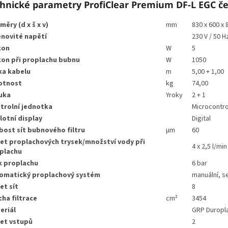
hnické parametry ProfiClear Premium DF-L EGC če
měry (d x š x v)
mm
830 x 600 x 
novité napětí
230 V / 50 H
kon
W
5
kon při proplachu bubnu
W
1050
ka kabelu
m
5,00 + 1,00
otnost
kg
74,00
uka
Yroky
2 + 1
trolní jednotka
Microcontro
lotní display
Digital
bost sít bubnového filtru
µm
60
et proplachových trysek/množství vody při
4 x 2,5 l/min
plachu
k proplachu
6 bar
omatický proplachový systém
manuální, s
et sít
8
cha filtrace
cm²
3454
eriál
GRP Duropla
et vstupů
2