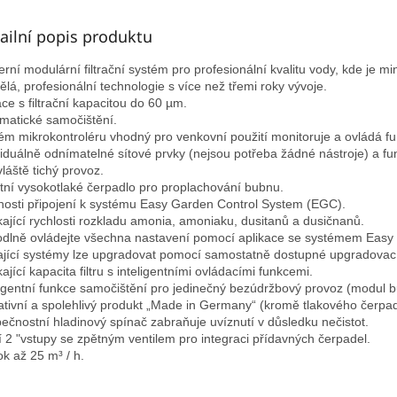
ailní popis produktu
rní modulární filtrační systém pro profesionální kvalitu vody, kde je min
ělá, profesionální technologie s více než třemi roky vývoje.

ace s filtrační kapacitou do 60 µm.

matické samočištění.

ém mikrokontroléru vhodný pro venkovní použití monitoruje a ovládá fu
viduálně odnímatelné sítové prvky (nejsou potřeba žádné nástroje) a f
láště tichý provoz.

itní vysokotlaké čerpadlo pro proplachování bubnu. 

osti připojení k systému Easy Garden Control System (EGC).

kající rychlosti rozkladu amonia, amoniaku, dusitanů a dusičnanů.

dlně ovládejte všechna nastavení pomocí aplikace se systémem Easy
ající systémy lze upgradovat pomocí samostatně dostupné upgradovací
ající kapacita filtru s inteligentními ovládacími funkcemi.

ligentní funkce samočištění pro jedinečný bezúdržbový provoz (modul bu
ativní a spolehlivý produkt „Made in Germany“ (kromě tlakového čerpadl
ečnostní hladinový spínač zabraňuje uvíznutí v důsledku nečistot.

í 2 "vstupy se zpětným ventilem pro integraci přídavných čerpadel.

ok až 25 m³ / h.