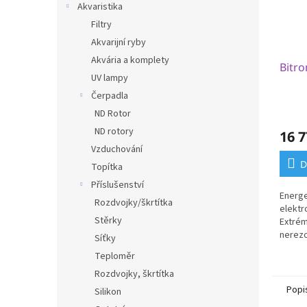
Akvaristika
Filtry
Akvarijní ryby
Akvária a komplety
Bitr
UV lampy
Čerpadla
ND Rotor
ND rotory
16 7
Vzduchování
D
Topítka
Příslušenství
Energe
Rozdvojky/škrtítka
elektr
Stěrky
Extrém
nerezo
Síťky
Záruka
Teploměr
spojení
Rozdvojky, škrtítka
Popi
Silikon