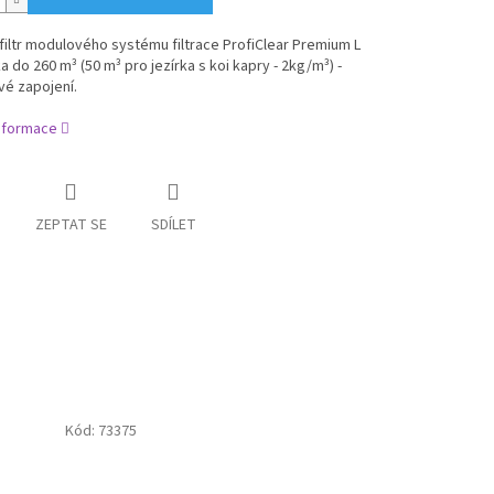
iltr modulového systému filtrace ProfiClear Premium L
ka do 260 m³ (50 m³ pro jezírka s koi kapry - 2kg/m³) -
vé zapojení.
informace
ZEPTAT SE
SDÍLET
Kód:
73375