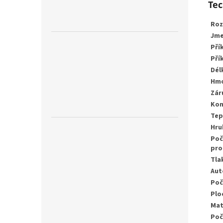
Tec
Roz
Jme
Pří
Pří
Dél
Hm
Zár
Kon
Tep
Hru
Poč
pro
Tla
Aut
Poč
Plo
Mat
Poč