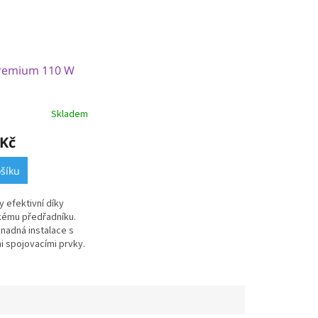
Premium 110 W
Skladem
 Kč
šíku
 efektivní díky
kému předřadníku.
nadná instalace s
 spojovacími prvky.
é vody při použití ve
ltry OASE...