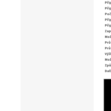
Při
Při
Poč
Při
Př
Zap
Mož
Prů
Prů
Výš
Mož
Způ
Dal