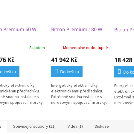
on Premium 60 W
Bitron Premium 180 W
Bitron 
Skladem
Momentálně nedostupné
76 Kč
41 942 Kč
18 428
o košíku
Do košíku
Do ko
ticky efektivní díky
Energeticky efektivní díky
Energeticky
onickému předřadníku.
elektronickému předřadníku.
elektronic
ně snadná instalace s
Extrémně snadná instalace s
Extrémně s
vými spojovacími prvky.
nerezovými spojovacími prvky.
nerezovými
 čisté vody při použití ve
Záruka čisté vody při použití ve
Záruka čist
 s filtry OASE...
spojení s filtry OASE...
spojení s fi
s
Související soubory (11)
Videa (1)
Diskuze