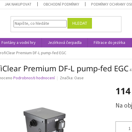
JAK NAKUPOVAT
OBCHODNÍ PODMÍNKY
PODMÍNKY OCHRANY OS
HLEDAT
Fontány a vodní hry
Jezírková čerpadla
Filtrace do jezírka
rofiClear Premium DF-L pump-fed EGC
fiClear Premium DF-L pump-fed EGC
4
né
noceno
Podrobnosti hodnocení
Značka:
Oase
ní
114
u
Měrná
Na ob
cena:
ek.