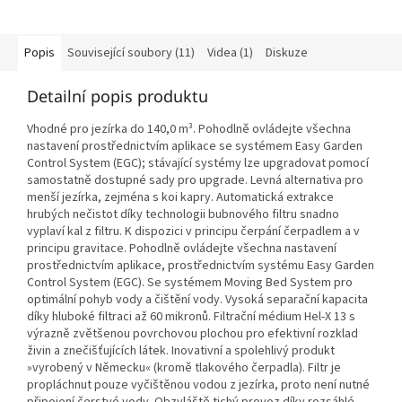
Popis
Související soubory (11)
Videa (1)
Diskuze
Detailní popis produktu
Vhodné pro jezírka do 140,0 m³.
Pohodlně ovládejte všechna
nastavení prostřednictvím aplikace se systémem Easy Garden
Control System (EGC); stávající systémy lze upgradovat pomocí
samostatně dostupné sady pro upgrade. Levná alternativa pro
menší jezírka, zejména s koi kapry. Automatická extrakce
hrubých nečistot díky technologii bubnového filtru snadno
vyplaví kal z filtru. K dispozici v principu čerpání čerpadlem a v
principu gravitace. Pohodlně ovládejte všechna nastavení
prostřednictvím aplikace, prostřednictvím systému Easy Garden
Control System (EGC). Se systémem Moving Bed System pro
optimální pohyb vody a čištění vody. Vysoká separační kapacita
díky hluboké filtraci až 60 mikronů. Filtrační médium Hel-X 13 s
výrazně zvětšenou povrchovou plochou pro efektivní rozklad
živin a znečišťujících látek. Inovativní a spolehlivý produkt
»vyrobený v Německu« (kromě tlakového čerpadla). Filtr je
propláchnut pouze vyčištěnou vodou z jezírka, proto není nutné