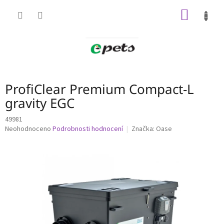
Přejít
NÁKUP
na
obsah
KOŠÍK
ProfiClear Premium Compact-L
gravity EGC
49981
Průměrné
Neohodnoceno
Podrobnosti hodnocení
Značka:
Oase
hodnocení
produktu
je
0,0
z
5
hvězdiček.