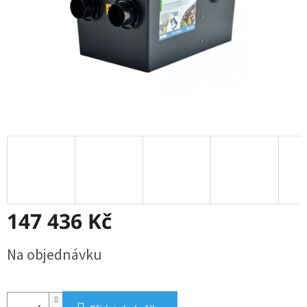
147 436 Kč
Měrná
Na objednávku
cena: