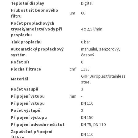
Teplotní display
Digital
Hrubost sít bubnového
µm
60
filtru
Počet proplachových
trysek/množství vody při
4 x 2,5 l/min
proplachu
Tlak proplachu
6 bar
Automatický proplachový
manuální, senzorový,
systém
časový
Počet sít
6
Plocha filtrace
cm²
1135
GRP Duroplast/stainless
Materiál
steel
Počet vstupů
3
Připojení vstupu
mm
-
Připojení vstupu
DN 110
Počet výstupů
2
Připojení výstupu
DN 150
Připojení odvodu nečistot
DN 75, DN 110
Zapuštěné připojení
DN 110
žlábku