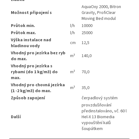
AquaOxy 2000, Bitron
Možnost připojení s
Gravity, ProfiClear
Moving Bed modul
Průtok min.
l/h
10000
Průtok max.
l/h
25000
Výška instalace nad
cm
12,5
hladinou vody
Vhodný pro jezírka bez ryb
m³
140,0
do max.
Vhodný pro jezírka s
rybami (do 1 kg/m3) do
m³
70,0
max.
Vhodný pro chovná jezírka
m³
35,0
(1 -2 kg/m3) do max.
Způsob zapojení
čerpadlový systém
provzdušňování
předinstalováno, vč. 60 l
Další
Hel-X 13 Biomedia
vypouštění kalů
šoupátkem