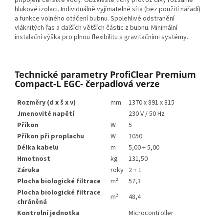
připojení čerstvé vody. Obzvláště tichý provoz díky rozsáhlé
hlukové izolaci. Individuálně vyjímatelné síta (bez použití nářadí)
a funkce volného otáčení bubnu. Spolehlivé odstranění
vláknitých řas a dalších větších částic z bubnu. Minimální
instalační výška pro plnou flexibilitu s gravitačními systémy.
Technické parametry ProfiClear Premium
Compact-L EGC- čerpadlová verze
Rozměry (d x š x v)
mm
1370 x 891 x 815
Jmenovité napětí
230 V / 50 Hz
Příkon
W
5
Příkon při proplachu
W
1050
Délka kabelu
m
5,00 + 5,00
Hmotnost
kg
131,50
Záruka
roky
2 + 1
Plocha biologické filtrace
m²
57,3
Plocha biologické filtrace
m²
48,4
chráněná
Kontrolní jednotka
Microcontroller