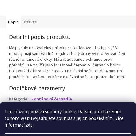
Popis
Diskuze
Detailní popis produktu
Má plynule nastavitelný průtok pro fontánové efekty a vyšší
modely mají samostatně regulovatelný druhý vývod. Vytváří čtyři
různé fontánové efekty. Má zabudovanou ochranou proti
přehřátí. Lze použít jako fontánové čerpadlo i čerpadlo k filtru.
Pro použití k filtraci lze nastavit nasávání nečistot do 4 mm. Pro
použití k fontáně ponecháme nasávání nečistot pouze do 1 mm.
Doplňkové parametry
Kategorie
:
Fontánová čerpadla
EAN
:
4010052571249
Tento web používá soubory cookie. Dalším procházením
tohoto webu vyjadřujete souhlas s jejich používáním.. Více
Z
informací
zde
.
á