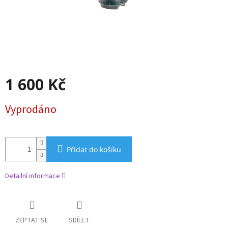
1 600 Kč
Měrná
Vyprodáno
cena:
Přidat do košíku
Detailní informace
ZEPTAT SE
SDÍLET