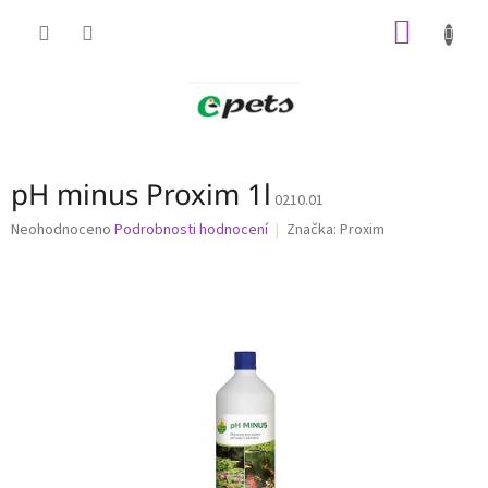
Přejít
NÁKUP
na
obsah
KOŠÍK
pH minus Proxim 1l
0210.01
Průměrné
Neohodnoceno
Podrobnosti hodnocení
Značka:
Proxim
hodnocení
produktu
je
0,0
z
5
hvězdiček.