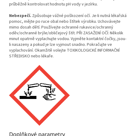
průběžně kontrolovat hodnotu pH vody v jezírku.
Nebezpečí.
Způsobuje vážné poškození očí. Je-li nutná lékařská
pomoc, mějte po ruce obal nebo štítek výrobku. Uchovávejte
mimo dosah dětí. Používejte ochranné rukavice/ochranný
oděv/ochranné brýle/obličejový štít. PŘI ZASAŽENÍ OČÍ: Několik
minut opatrně vyplachujte vodou. Vyjměte kontaktní čočky, jsou-
li nasazeny a pokud je lze vyjmout snadno. Pokračujte ve
vyplachování. Okamžitě volejte TOXIKOLOGICKÉ INFORMAČNÍ
STŘEDISKO nebo lékaře.
Doplňkové parametry