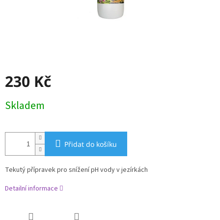
230 Kč
Měrná
Skladem
cena:
Přidat do košíku
Tekutý přípravek pro snížení pH vody v jezírkách
Detailní informace