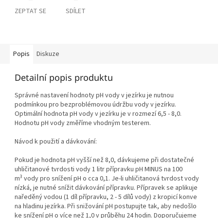
ZEPTAT SE
SDÍLET
Popis
Diskuze
Detailní popis produktu
Správné nastavení hodnoty pH vody v jezírku je nutnou
podmínkou pro bezproblémovou údržbu vody v jezírku.
Optimální hodnota pH vody v jezírku je v rozmezí 6,5 - 8,0.
Hodnotu pH vody změříme vhodným testerem.
Návod k použití a dávkování:
Pokud je hodnota pH vyšší než 8,0, dávkujeme při dostatečné
uhličitanové tvrdosti vody 1 litr přípravku pH MINUS na 100
3
m
vody pro snížení pH o cca 0,1. Je-li uhličitanová tvrdost vody
nízká, je nutné snížit dávkování přípravku. Přípravek se aplikuje
naředěný vodou (1 díl přípravku, 2 - 5 dílů vody) z kropicí konve
na hladinu jezírka. Při snižování pH postupujte tak, aby nedošlo
ke snížení pH o více než 1,0 v průběhu 24 hodin. Doporučujeme