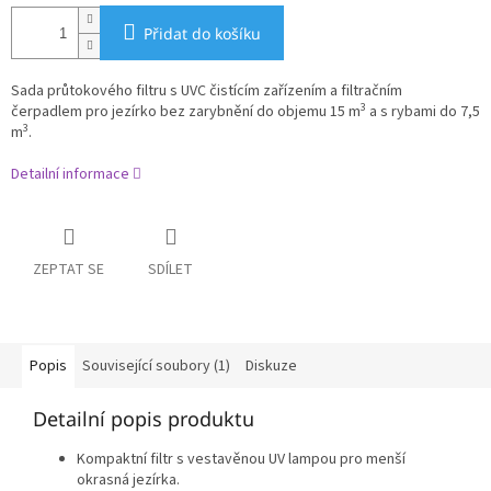
Přidat do košíku
Sada průtokového filtru s UVC čistícím zařízením a filtračním
3
čerpadlem
pro jezírko bez zarybnění do objemu 15 m
a s rybami do 7,5
3
m
.
Detailní informace
ZEPTAT SE
SDÍLET
Popis
Související soubory (1)
Diskuze
Detailní popis produktu
Kompaktní filtr s vestavěnou UV lampou pro menší
okrasná jezírka.