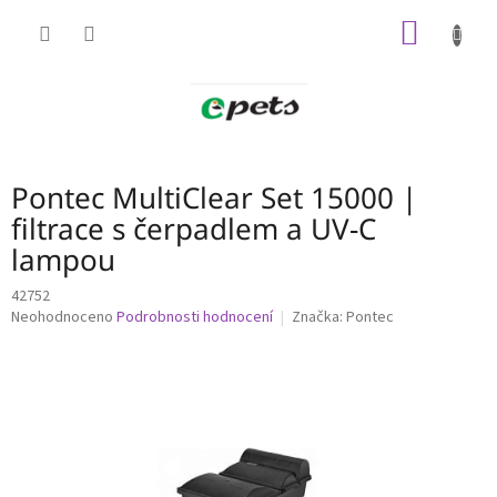
Přejít
NÁKUP
na
obsah
KOŠÍK
Pontec MultiClear Set 15000 |
filtrace s čerpadlem a UV-C
lampou
42752
Průměrné
Neohodnoceno
Podrobnosti hodnocení
Značka:
Pontec
hodnocení
produktu
je
0,0
z
5
hvězdiček.