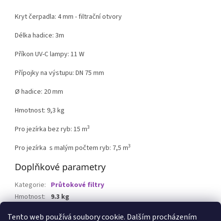
Kryt čerpadla: 4 mm - filtrační otvory
Délka hadice: 3m
Příkon UV-C lampy: 11 W
Přípojky na výstupu: DN 75 mm
Ø hadice: 20 mm
Hmotnost: 9,3 kg
3
Pro jezírka bez ryb: 15 m
3
Pro jezírka s malým počtem ryb: 7,5 m
Doplňkové parametry
Kategorie
:
Průtokové filtry
Hmotnost
:
9.3 kg
EAN
:
4010052427522
Tento web používá soubory cookie. Dalším procházením