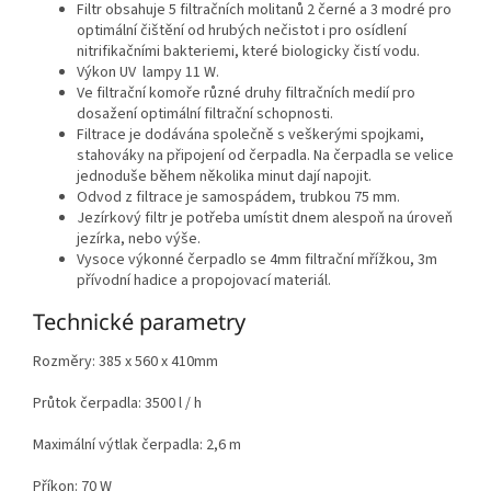
Filtr obsahuje 5 filtračních molitanů 2 černé a 3 modré pro
optimální čištění od hrubých nečistot i pro osídlení
nitrifikačními bakteriemi, které biologicky čistí vodu.
Výkon UV lampy 11 W.
Ve filtrační komoře různé druhy filtračních medií pro
dosažení optimální filtrační schopnosti.
Filtrace je dodávána společně s veškerými spojkami,
stahováky na připojení od čerpadla. Na čerpadla se velice
jednoduše během několika minut dají napojit.
Odvod z filtrace je samospádem, trubkou 75 mm.
Jezírkový filtr je potřeba umístit dnem alespoň na úroveň
jezírka, nebo výše.
Vysoce výkonné čerpadlo se 4mm filtrační mřížkou, 3m
přívodní hadice a propojovací materiál.
Technické parametry
Rozměry: 385 x 560 x 410mm
Průtok čerpadla: 3500 l / h
Maximální výtlak čerpadla: 2,6 m
Příkon: 70 W