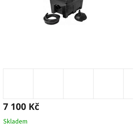
7 100 Kč
Měrná
Skladem
cena: