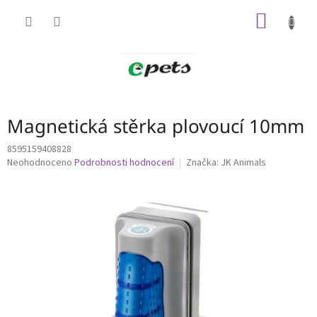
Přejít
NÁKUP
na
obsah
KOŠÍK
Magnetická stěrka plovoucí 10mm
8595159408828
Průměrné
Neohodnoceno
Podrobnosti hodnocení
Značka:
JK Animals
hodnocení
produktu
je
0,0
z
5
hvězdiček.