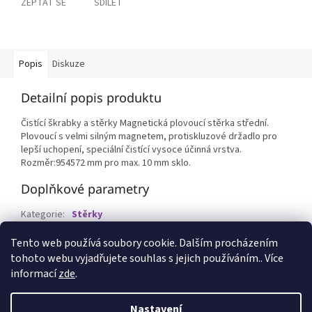
ZEPTAT SE
SDÍLET
Popis
Diskuze
Detailní popis produktu
Čistící škrabky a stěrky Magnetická plovoucí stěrka střední.
Plovoucí s velmi silným magnetem, protiskluzové držadlo pro
lepší uchopení, speciální čistící vysoce účinná vrstva.
Rozměr:954572 mm pro max. 10 mm sklo.
Doplňkové parametry
Kategorie
:
Stěrky
EAN
:
8595159408828
Tento web používá soubory cookie. Dalším procházením
tohoto webu vyjadřujete souhlas s jejich používáním.. Více
Z
informací
zde
.
á
p
Vytvořil Shoptet
Nastavení