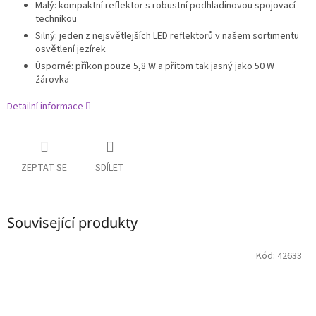
Malý: kompaktní reflektor s robustní podhladinovou spojovací
technikou
Silný: jeden z nejsvětlejších LED reflektorů v našem sortimentu
osvětlení jezírek
Úsporné: příkon pouze 5,8 W a přitom tak jasný jako 50 W
žárovka
Detailní informace
ZEPTAT SE
SDÍLET
Související produkty
Kód:
42633