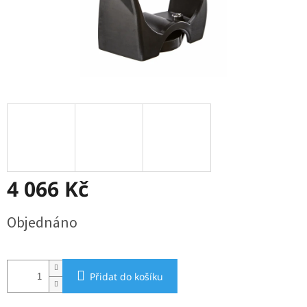
4 066 Kč
Měrná
Objednáno
cena:
Přidat do košíku