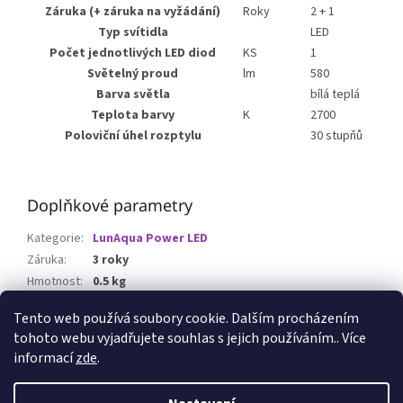
Záruka (+ záruka na vyžádání)
Roky
2 + 1
Typ svítidla
LED
Počet jednotlivých LED diod
KS
1
Světelný proud
lm
580
Barva světla
bílá teplá
Teplota barvy
K
2700
Poloviční úhel rozptylu
30 stupňů
Doplňkové parametry
Kategorie
:
LunAqua Power LED
Záruka
:
3 roky
Hmotnost
:
0.5 kg
EAN
:
4010052426358
Tento web používá soubory cookie. Dalším procházením
tohoto webu vyjadřujete souhlas s jejich používáním.. Více
Z
informací
zde
.
á
p
Vytvořil Shoptet