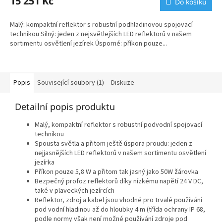
15 251 Kč
Do košíku
Malý: kompaktní reflektor s robustní podhladinovou spojovací
technikou Silný: jeden z nejsvětlejších LED reflektorů v našem
sortimentu osvětlení jezírek Úsporné: příkon pouze...
Popis
Související soubory (1)
Diskuze
Detailní popis produktu
Malý, kompaktní reflektor s robustní podvodní spojovací
technikou
Spousta světla a přitom ještě úspora proudu: jeden z
nejjasnějších LED reflektorů v našem sortimentu osvětlení
jezírka
Příkon pouze 5,8 W a přitom tak jasný jako 50W žárovka
Bezpečný profoz reflektorů díky nízkému napětí 24 V DC,
také v plaveckých jezírcích
Reflektor, zdroj a kabel jsou vhodné pro trvalé používání
pod vodní hladinou až do hloubky 4 m (třída ochrany IP 68,
podle normy však není možné používání zdroje pod