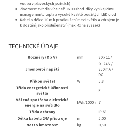
vodou v plaveckých jezírcích)
Životnost svítidla více než 36.000 hod. díky vynikajícímu
managementu tepla a vysoké kvalitě použitých LED diod
Kabel o délce 10 m k prodloužení mezi světly a zdrojem je
k dostání jako příslušenství (max. 4x na svazek)
TECHNICKÉ ÚDAJE
Rozměry (Ø x V)
mm
80 x 117
0 - 24 V /
Jmenovité napětí
350 mA /
DC
Příkon světel
W
5,8
Třída energetické účinnosti
F
světla
Vážená spotřeba elektrické
kWh/1000h
7
energie na svítidlo
Třída ochrany
IP 68
Délka kabelu 24V přístroje
m
5,00
Netto hmotnost
kg
0,50