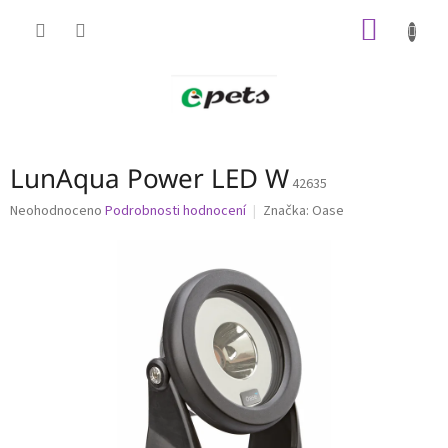
Přejít
NÁKUP
na
obsah
KOŠÍK
LunAqua Power LED W
42635
Průměrné
Neohodnoceno
Podrobnosti hodnocení
Značka:
Oase
hodnocení
produktu
je
0,0
z
5
hvězdiček.