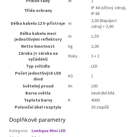
Příkon sady
W
2
IP 44 (síťový zdroj),
Třída ochrany
IP 68
2,00 (Napájecí
Délka kabelu 12 V-přístroje
m
zdroj) + 3,00
Délka kabelu mezi
m
1,50
jednotlivými reflektory
Netto hmotnost
kg
2,00
Záruka (+ záruka na
Roky
3 + 2
vyžádání)
Typ svítidla
LED
Počet jednotlivých LED
KS
1
diod
Světelný proud
lm
100
Barva světla
neutrální bílá
Teplota barvy
K
4000
Poloviční úhel rozptylu
30 stupňů
Doplňkové parametry
Kategorie
:
LunAqua Mini LED