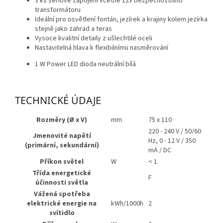
3 ks sériové zapojení včetně 12V bezpečnostního
transformátoru
Ideální pro osvětlení fontán, jezírek a krajiny kolem jezírka
stejně jako zahrad a teras
Vysoce kvalitní detaily z ušlechtilé oceli
Nastavitelná hlava k flexibilnímu nasměrování
1 W Power LED dioda neutrální bílá
TECHNICKÉ ÚDAJE
Rozměry (Ø x V)
mm
75 x 110
220 - 240 V / 50/60
Jmenovité napětí
Hz, 0 - 12 V / 350
(primární, sekundární)
mA / DC
Příkon světel
W
< 1
Třída energetické
F
účinnosti světla
Vážená spotřeba
elektrické energie na
kWh/1000h
2
svítidlo