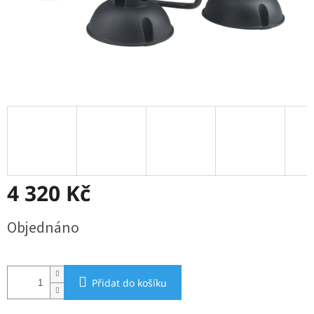
4 320 Kč
Měrná
Objednáno
cena:
Přidat do košíku