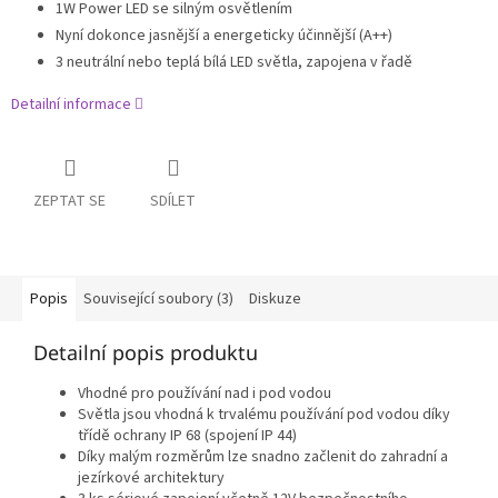
1W Power LED se silným osvětlením
Nyní dokonce jasnější a energeticky účinnější (A++)
3 neutrální nebo teplá bílá LED světla, zapojena v řadě
Detailní informace
ZEPTAT SE
SDÍLET
Popis
Související soubory (3)
Diskuze
Detailní popis produktu
Vhodné pro používání nad i pod vodou
Světla jsou vhodná k trvalému používání pod vodou díky
třídě ochrany IP 68 (spojení IP 44)
Díky malým rozměrům lze snadno začlenit do zahradní a
jezírkové architektury