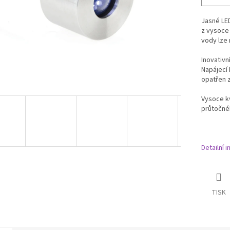
Jasné LE
z vysoce 
vody lze 
Inovativn
Napájecí 
opatřen z
Vysoce kv
průtočné
Detailní 
TISK