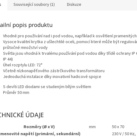
s
Související soubory (1)
Diskuze
ailní popis produktu
Vhodné pro používání nad i pod vodou, například k osvětlení pramenitýc
Vysoce kvalitní krytka z ušlechtilé oceli, pomocí které může být regulov
průtočné množství vody
Světla jsou vhodná k trvalému používání pod vodou díky třídě ochrany IP 
IP 44)
Úhel rozptylu LED: 72°
Včetně nízkonapěťového zástrčkového transformátoru
Jednoduchá instalace díky inovativní hadicové spojce
S devíti LED diodami se studeným bílým světlem
Průměr 50 mm
CHNICKÉ ÚDAJE
Rozměry (Ø x V)
mm
50 x 70
Jmenovité napětí (primární, sekundární)
230 V / 50 Hz,