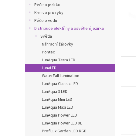
n
Péče o jezírko
e
Krmivo pro ryby
l
Péče o vodu
Distribuce elektřiny a osvětlení jezírka
Světla
Náhradní žárovky
Pontec
LunAqua Terra LED
LunaLED
WaterFall Ilumination
LunAqua Classic LED
LunAqua 3 LED
LunAqua Mini LED
LunAqua Maxi LED
LunAqua Power LED
LunAqua Power LED XL
ProfiLux Garden LED RGB