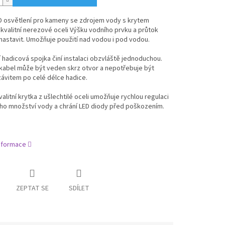
D osvětlení pro kameny se zdrojem vody s krytem
kvalitní nerezové oceli Výšku vodního prvku a průtok
nastavit. Umožňuje použití nad vodou i pod vodou.
í hadicová spojka činí instalaci obzvláště jednoduchou.
kabel může být veden skrz otvor a nepotřebuje být
ávitem po celé délce hadice.
alitní krytka z ušlechtilé oceli umožňuje rychlou regulaci
ho množství vody a chrání LED diody před poškozením.
informace
ZEPTAT SE
SDÍLET