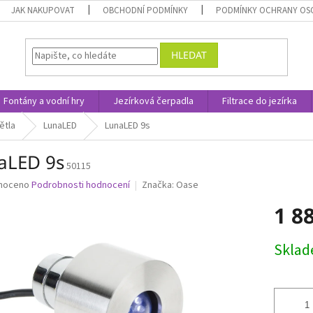
JAK NAKUPOVAT
OBCHODNÍ PODMÍNKY
PODMÍNKY OCHRANY OS
HLEDAT
Fontány a vodní hry
Jezírková čerpadla
Filtrace do jezírka
ětla
LunaLED
LunaLED 9s
aLED 9s
50115
né
noceno
Podrobnosti hodnocení
Značka:
Oase
ní
1 8
u
Měrná
Skla
cena:
ek.