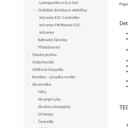
LunAqua Micro Eco Set
Popi
Ovládání distribuce elektřiny
InScenio EGC Controller
Det
InScenio FM-Master EGC
InScenio
Náhradní žárovky
Příslušenství
Stavba jezírka
Vzduchování
Užitková čerpadla
Rostliny - výsadba rostlin
Akvaristika
Filtry
Akvarijní ryby
TE
Akvária a komplety
UV lampy
Čerpadla