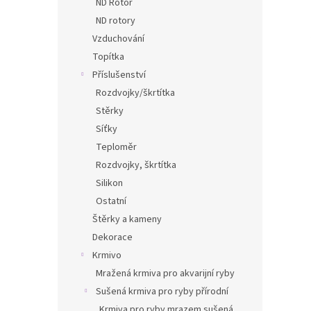
ND Rotor
ND rotory
Vzduchování
Topítka
Příslušenství
Rozdvojky/škrtítka
Stěrky
Síťky
Teploměr
Rozdvojky, škrtítka
Silikon
Ostatní
Štěrky a kameny
Dekorace
Krmivo
Mražená krmiva pro akvarijní ryby
Sušená krmiva pro ryby přírodní
Krmiva pro ryby mrazem sušená