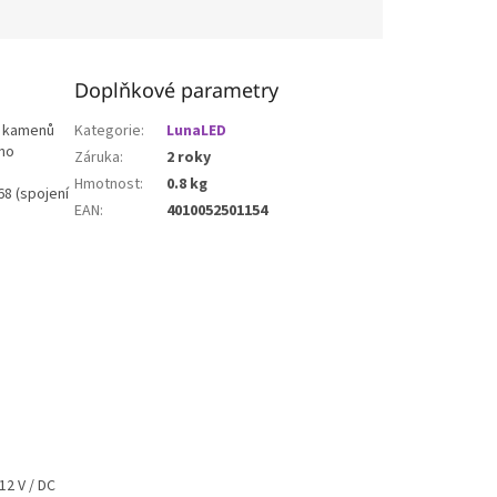
Doplňkové parametry
h kamenů
Kategorie
:
LunaLED
áno
Záruka
:
2 roky
Hmotnost
:
0.8 kg
68 (spojení
EAN
:
4010052501154
 12 V / DC