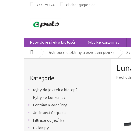
Přejít
777 759 124
obchod@epets.cz
na
obsah
Ryby do jezírek a biotopů
Ryby ke konzumaci
Domů
Distribuce elektřiny a osvětlení jezírka
Sv
P
Lun
o
Přeskočit
s
Průměr
Kategorie
Neohod
kategorie
t
hodnoce
r
produkt
Ryby do jezírek a biotopů
a
je
Ryby ke konzumaci
n
0,0
z
Fontány a vodní hry
n
5
í
Jezírková čerpadla
hvězdič
p
Filtrace do jezírka
a
UV lampy