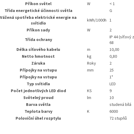
Příkon světel
W
< 1
Třída energetické účinnosti světla
G
Vážená spotřeba elektrické energie na
kWh/1000h
1
svítidlo
Příkon sady
W
2
IP 44 (síťový z
Třída ochrany
68
Délka síťového kabelu
m
10,00
Netto hmotnost
kg
0,80
Záruka
Roky
2
Přípojky na vstupu
mm
25
Přípojky na vstupu
1"
Typ svítidla
LED
Počet jednotlivých LED diod
KS
9
Světelný proud
lm
10
Barva světla
studená bílá
Teplota barvy
K
6000
Poloviční úhel rozptylu
72 stupňů