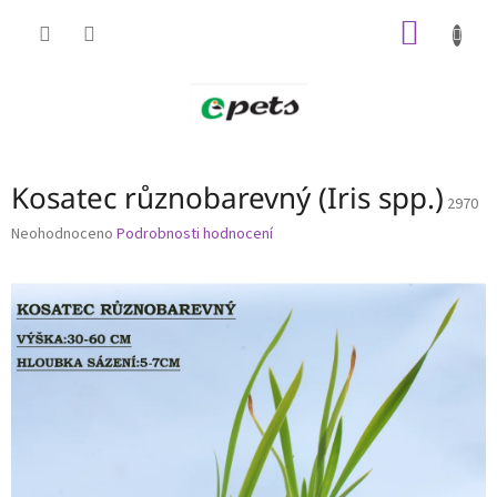
Přejít
NÁKUP
na
obsah
KOŠÍK
Kosatec různobarevný (Iris spp.)
2970
Průměrné
Neohodnoceno
Podrobnosti hodnocení
hodnocení
produktu
je
0,0
z
5
hvězdiček.