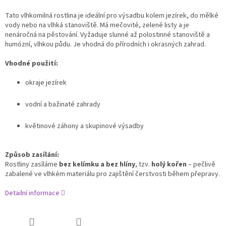
Tato vlhkomilná rostlina je ideální pro výsadbu kolem jezírek, do mělké
vody nebo na vlhká stanoviště. Má mečovité, zelené listy a je
nenáročná na pěstování. Vyžaduje slunné až polostinné stanoviště a
humózní, vlhkou půdu. Je vhodná do přírodních i okrasných zahrad.
Vhodné použití:
okraje jezírek
vodní a bažinaté zahrady
květinové záhony a skupinové výsadby
Způsob zasílání:
Rostliny zasíláme
bez kelímku a bez hlíny
, tzv.
holý kořen
– pečlivě
zabalené ve vlhkém materiálu pro zajištění čerstvosti během přepravy.
Detailní informace