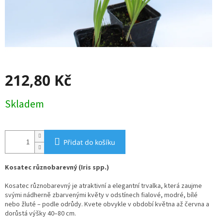
212,80 Kč
Měrná
Skladem
cena:
Přidat do košíku
Kosatec různobarevný (Iris spp.)
Kosatec různobarevný je atraktivní a elegantní trvalka, která zaujme
svými nádherně zbarvenými květy v odstínech fialové, modré, bílé
nebo žluté – podle odrůdy. Kvete obvykle v období května až června a
dorůstá výšky 40–80 cm.