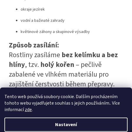
okraje jezírek
vodní a bažinaté zahrady
květinové záhony a skupinové výsadby
Způsob zasílání:
Rostliny zasíláme
bez kelímku a bez
hlíny
, tzv.
holý kořen
– pečlivě
zabalené ve vlhkém materiálu pro
zajištění čerstvosti během přepravy.
Tento web používá soubory cookie. Dalším procházením
tohoto webu vyjadřujete souhlas s jejich používáním.. Více
Z
informací
zde
.
á
p
Vytvořil Shoptet
Nastavení
a