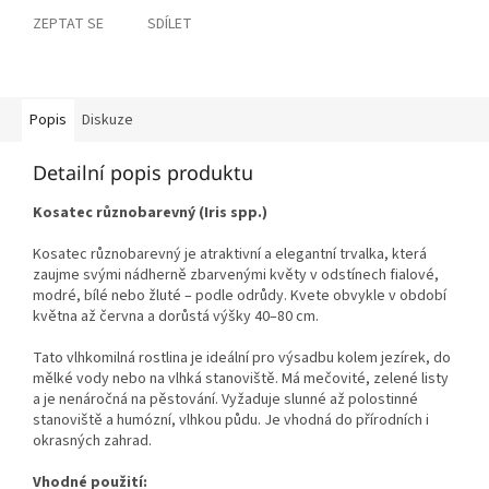
ZEPTAT SE
SDÍLET
Popis
Diskuze
Detailní popis produktu
Kosatec různobarevný (Iris spp.)
Kosatec různobarevný je atraktivní a elegantní trvalka, která
zaujme svými nádherně zbarvenými květy v odstínech fialové,
modré, bílé nebo žluté – podle odrůdy. Kvete obvykle v období
května až června a dorůstá výšky 40–80 cm.
Tato vlhkomilná rostlina je ideální pro výsadbu kolem jezírek, do
mělké vody nebo na vlhká stanoviště. Má mečovité, zelené listy
a je nenáročná na pěstování. Vyžaduje slunné až polostinné
stanoviště a humózní, vlhkou půdu. Je vhodná do přírodních i
okrasných zahrad.
Vhodné použití: