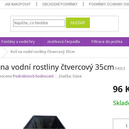
JAK NAKUPOVAT
OBCHODNÍ PODMÍNKY
PODMÍNKY OCHRANY OS
HLEDAT
Fontány a vodní hry
Jezírková čerpadla
Filtrace do jezírka
Koš na vodní rostliny čtvercový 35cm
na vodní rostliny čtvercový 35cm
54313
né
noceno
Podrobnosti hodnocení
Značka:
Oase
ní
96 
u
Měrná
Skla
cena:
ek.