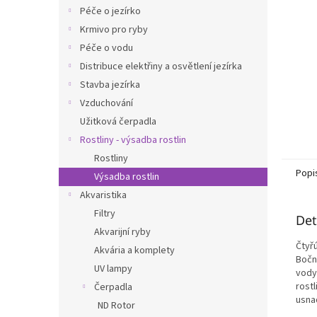
n
Péče o jezírko
e
Krmivo pro ryby
l
Péče o vodu
Distribuce elektřiny a osvětlení jezírka
Stavba jezírka
Vzduchování
Užitková čerpadla
Rostliny - výsadba rostlin
Rostliny
Popi
Výsadba rostlin
Akvaristika
Filtry
Det
Akvarijní ryby
Čtyř
Akvária a komplety
Bočn
UV lampy
vody
rostl
Čerpadla
usna
ND Rotor