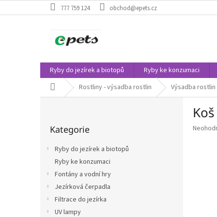
Přejít
777 759 124
obchod@epets.cz
na
obsah
Ryby do jezírek a biotopů
Ryby ke konzumaci
Domů
Rostliny - výsadba rostlin
Výsadba rostlin
P
Koš 
o
Přeskočit
s
Průměr
Kategorie
Neohod
kategorie
t
hodnoce
r
produkt
Ryby do jezírek a biotopů
a
je
Ryby ke konzumaci
n
0,0
z
Fontány a vodní hry
n
5
í
Jezírková čerpadla
hvězdič
p
Filtrace do jezírka
a
UV lampy