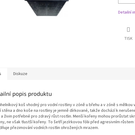
Detailní 
TISK
s
Diskuze
ailní popis produktu
úhelníkový koš vhodný pro vodní rostliny v zóně u břehu a v zóně s mělkou 
í stěna a dno koše na rostliny je jemně dírkované, takže dochází k neruše
 a živin potřebné pro zdravý růst rostlin. Menší kořeny mohou prorůstat sk
iny, ne však tlustší kořeny. To šetří jezírkovou fólii před agresivním růstem
dňuje přezimování vodních rostlin ohrožených mrazem.