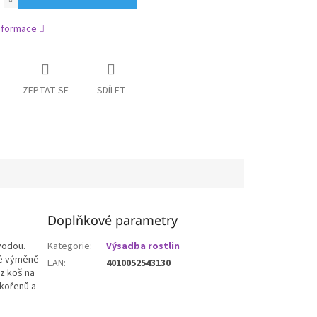
informace
ZEPTAT SE
SDÍLET
Doplňkové parametry
vodou.
Kategorie
:
Výsadba rostlin
né výměně
EAN
:
4010052543130
rz koš na
 kořenů a