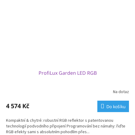
ProfiLux Garden LED RGB
Na dotaz
4 574 Kč
Do košíku
Kompaktní & chytré: robustní RGB reflektor s patentovanou
technologií podvodního připojení Programování bez námahy: řiďte
RGB efekty sami s absolutním pohodlím přes...