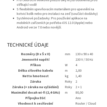
Pro celoroční venkovní použití díky krytu odolnému proti
stříkající vodě
S flexibilním upevňovacím materiálem pro upevnění na
kotvicí kolík nebo pro instalaci na zeď (součást dodávky)
Systémové požadavky: Pro používání aplikace na
mobilních zařízeních je potřeba iOS 12.0 (Apple) nebo
Android verze 7.0 nebo novější.
TECHNICKÉ ÚDAJE
Rozměry (D x Š x V)
mm
130 x 90 x 40
Jmenovité napětí
230 V / 50 Hz
Příkon
W
4
Délka síťového kabelu
m
2,00
Netto hmotnost
kg
1,40
Záruka
Roky
2
Záruka (+ záruka na vyžádání)
Roky
2 + 1
Maximální dosah wi-fi (2,4 GHz)
m
80,00
Přípojka EGC
Ano
Vhodnost k sesíťování
Router / Cloud