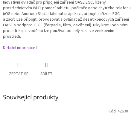
Inovativní ovladač pro připojení zařízení OASE EGC, řízený
prostřednictvím Wi-Fi pomocí tabletu, počítače nebo chytrého telefonu
(iOS nebo Android) Stačí stáhnout si aplikaci, připojit zařízení EGC
a začít. Lze připojit, provozovat a ovládat až deset koncových zařízení
OASE s podporou EGC (čerpadla, filtry, osvětlení). Díky krytu odolnému
proti stříkající vodě ho lze používat po celý rok i ve venkovním
prostředí.
Detailní informace
ZEPTAT SE
SDÍLET
Související produkty
Kód:
42638