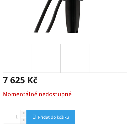
7 625 Kč
Měrná
Momentálně nedostupné
cena:
Přidat do košíku