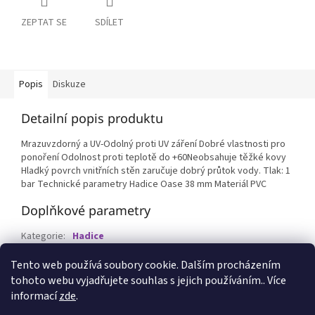
ZEPTAT SE
SDÍLET
Popis
Diskuze
Detailní popis produktu
Mrazuvzdorný a UV-Odolný proti UV záření Dobré vlastnosti pro
ponoření Odolnost proti teplotě do +60Neobsahuje těžké kovy
Hladký povrch vnitřních stěn zaručuje dobrý průtok vody. Tlak: 1
bar Technické parametry Hadice Oase 38 mm Materiál PVC
Doplňkové parametry
Kategorie
:
Hadice
EAN
:
4010052371788
Tento web používá soubory cookie. Dalším procházením
tohoto webu vyjadřujete souhlas s jejich používáním.. Více
Z
informací
zde
.
á