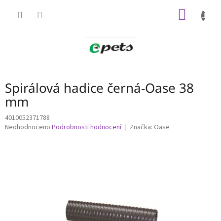
Přejít
NÁKUP
na
obsah
KOŠÍK
Spirálová hadice černá-Oase 38
mm
4010052371788
Průměrné
Neohodnoceno
Podrobnosti hodnocení
Značka:
Oase
hodnocení
produktu
je
0,0
z
5
hvězdiček.