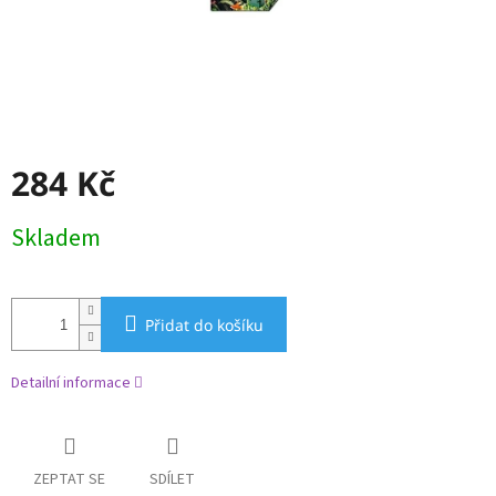
284 Kč
Měrná
Skladem
cena:
Přidat do košíku
Detailní informace
ZEPTAT SE
SDÍLET