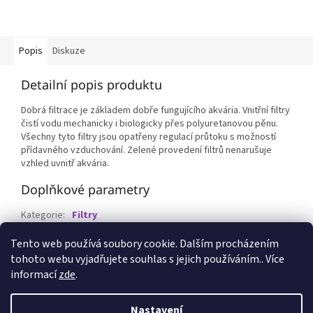
Popis
Diskuze
Detailní popis produktu
Dobrá filtrace je základem dobře fungujícího akvária. Vnitřní filtry
čistí vodu mechanicky i biologicky přes polyuretanovou pěnu.
Všechny tyto filtry jsou opatřeny regulací průtoku s možností
přídavného vzduchování. Zelené provedení filtrů nenarušuje
vzhled uvnitř akvária.
Doplňkové parametry
Kategorie
:
Filtry
EAN
:
8595159403335
Tento web používá soubory cookie. Dalším procházením
tohoto webu vyjadřujete souhlas s jejich používáním.. Více
Z
informací
zde
.
á
p
Vytvořil Shoptet
Nastavení