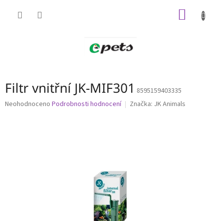
Přejít
NÁKUP
na
obsah
KOŠÍK
Filtr vnitřní JK-MIF301
8595159403335
Průměrné
Neohodnoceno
Podrobnosti hodnocení
Značka:
JK Animals
hodnocení
produktu
je
0,0
z
5
hvězdiček.