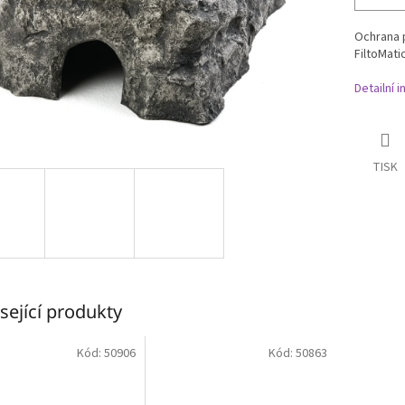
Ochrana p
FiltoMati
Detailní 
TISK
sející produkty
Kód:
50906
Kód:
50863