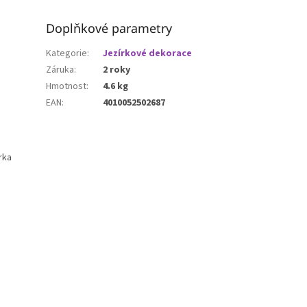
Doplňkové parametry
Kategorie
:
Jezírkové dekorace
Záruka
:
2 roky
Hmotnost
:
4.6 kg
EAN
:
4010052502687
rka