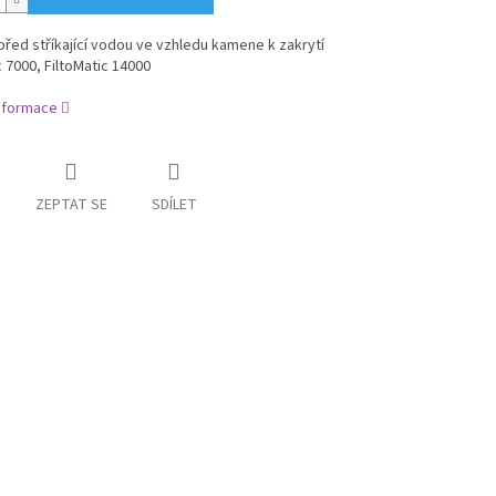
řed stříkající vodou ve vzhledu kamene k
zakrytí
c 7000, FiltoMatic 14000
informace
ZEPTAT SE
SDÍLET