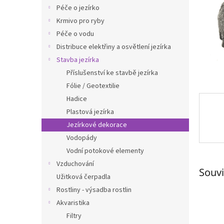
n
Péče o jezírko
e
Krmivo pro ryby
l
Péče o vodu
Distribuce elektřiny a osvětlení jezírka
Stavba jezírka
Příslušenství ke stavbě jezírka
Fólie / Geotextilie
Hadice
Plastová jezírka
Jezírkové dekorace
Vodopády
Vodní potokové elementy
Vzduchování
Souvi
Užitková čerpadla
Rostliny - výsadba rostlin
Akvaristika
Filtry