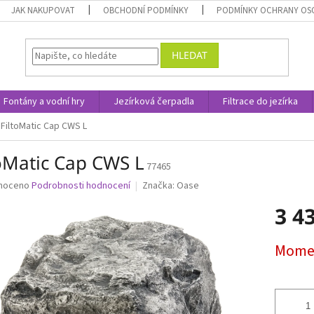
JAK NAKUPOVAT
OBCHODNÍ PODMÍNKY
PODMÍNKY OCHRANY OS
HLEDAT
Fontány a vodní hry
Jezírková čerpadla
Filtrace do jezírka
FiltoMatic Cap CWS L
toMatic Cap CWS L
77465
né
noceno
Podrobnosti hodnocení
Značka:
Oase
ní
3 4
u
Měrná
Momen
cena:
ek.