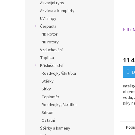
Akvarijní ryby
Akvária a komplety
UV lampy
Čerpadla
Filto
ND Rotor
ND rotory
Vzduchování
Topítka
11 4
Příslušenství
D
Rozdvojky/škrtítka
Stěrky
Inteli
Síťky
objemu 
Teploměr
vodu, 
Díky n
Rozdvojky, škrtítka
teplot
Silikon
autom
integr
Ostatní
Popi
Štěrky a kameny