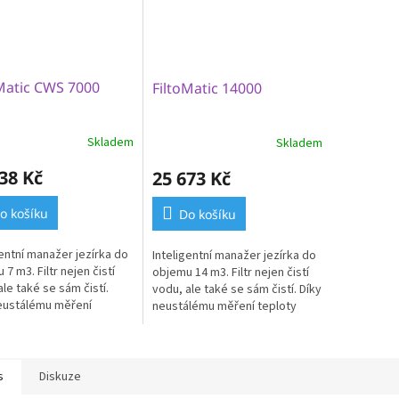
Matic CWS 7000
FiltoMatic 14000
Skladem
Skladem
38 Kč
25 673 Kč
o košíku
Do košíku
gentní manažer jezírka do
Inteligentní manažer jezírka do
7 m3. Filtr nejen čistí
objemu 14 m3. Filtr nejen čistí
ale také se sám čistí.
vodu, ale také se sám čistí. Díky
eustálému měření
neustálému měření teploty
y vody řídicí jednotka
vody řídicí jednotka
aticky zapne
automaticky zapne
ovanou...
integrovanou...
s
Diskuze