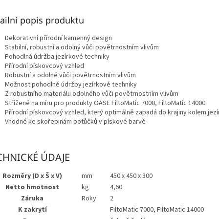
ailní popis produktu
Dekorativní přírodní kamenný design
Stabilní, robustní a odolný vůči povětrnostním vlivům
Pohodlná údržba jezírkové techniky
Přírodní pískovcový vzhled
Robustní a odolné vůči povětrnostním vlivům
Možnost pohodlné údržby jezírkové techniky
Z robustního materiálu odolného vůči povětrnostním vlivům
Střižené na míru pro produkty OASE
FiltoMatic 7000, FiltoMatic 14000
Přírodní pískovcový vzhled, který optimálně zapadá do krajiny kolem jezí
Vhodné ke skořepinám potůčků v pískové barvě
CHNICKÉ ÚDAJE
Rozměry (D x Š x V)
mm
450 x 450 x 300
Netto hmotnost
kg
4,60
Záruka
Roky
2
K zakrytí
FiltoMatic 7000, FiltoMatic 14000