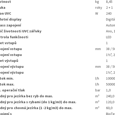
otnost
kg
8,45
uka
roky
2 + 1
on UVC
W
240
lotní display
Digitá
ass zapojení
Autom
ič životnosti UVC zářivky
Ano, 
trola funkčnosti
LED
et vstupů
1
pojení vstupu
mm
38 / 5
pojení vstupu
1½", 2
et výstupů
1
pojení výstupu
mm
38 / 5
pojení výstupu
1½", 2
tok min.
l/h
10000
tok max.
l/h
50000
. operační tlak
bar
1,0
dný pro jezírka bez ryb do max.
m³
240,0
dný pro jezírka s rybami (do 1 kg/m3) do max.
m³
120,0
dný pro chovná jezírka (1 -2 kg/m3) do max.
m³
60,0
pojení s
BioTe