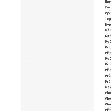
Hm
Zár
Výk
Tep
Byp
Měř
Kon
Poč
Při
Při
Poč
Při
Při
Prů
Prů
Max
Vho
Vho
Vho
Při