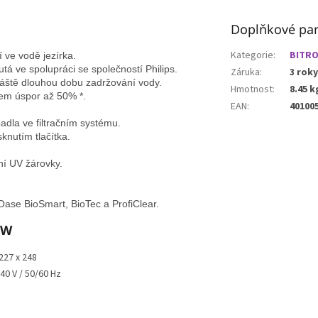
Doplňkové pa
Kategorie
:
BITRO
 ve vodě jezírka.

tá ve spolupráci se společností Philips.

Záruka
:
3 roky
ště dlouhou dobu zadržování vody.

Hmotnost
:
8.45 k
em úspor až 50% *.

EAN
:
40100
dla ve filtračním systému.

nutím tlačítka.

í UV žárovky.

y Oase BioSmart, BioTec a ProfiClear.
 W
227 x 248
40 V / 50/60 Hz