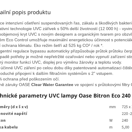
ailní popis produktu
ce intenzivní ošetření suspendovaných řas, zákalu a škodlivých bakterií
ativní technologie UVC zářivek s 50% delší životností (12 000 h) - vyvinu
oobjemový kryt UVC s novým designem a organickým tvarem pro obzvlá
ém Eco Control umožňuje maximální energetickou účinnost s potenciál
í ochrana klimatu. Eko režim šetří až 525 kg CO² / rok *.

ligentní regulace bypassu automaticky přizpůsobuje průtok průtoku čerpa
ípadě potřeby je možné nepřetržité ozařování nebo vypnutí zařízení stisk
rý monitor funkcí UVC, displej pro výměnu žárovky a teplotu vody.

 účinné UVC záření po celou dobu díky patentované automatizaci čištěn
oduché připojení k dalším filtračním systémům s 2" vstupem.

 ochrana před poškozením očí.

ně záruky OASE 
Clear Water Garantee
 ve spojení s průtokovými filtr
hnické parametry UVC lampy Oase Bitron Eco 240
měry (d x š x v)
mm
725 x 
novité napětí
220 -2
kon
W
240
ka kabelu
m
5,00