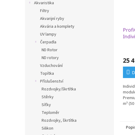
Akvaristika
Filtry
Akvarijní ryby
Akvária a komplety
Prof
UV lampy
Indiv
Čerpadla
ND Rotor
ND rotory
25 4
Vzduchování
D
Topítka
Příslušenství
Indivi
Rozdvojky/škrtítka
modulo
Stěrky
Premiu
m³ (50
Síťky
koi kap
Teploměr
Rozdvojky, škrtítka
Popi
Silikon