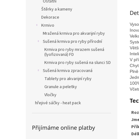
Ostatní
Štěrky a kameny
Det
Dekorace
Vyso
Krmivo
Inov
Mražená krmiva pro akvarijní ryby
Velk
Sušená krmiva pro ryby přírodní
Syst
Větš
Krmiva pro ryby mrazem sušená
Inte
(lyofizovaná) FD
V př
Krmiva pro ryby sušená na slunci SD
Chyt
Sušená krmiva zpracovaná
Plně
Jedn
Tablety pro akvarijní ryby
100%
Granule a peletky
Včet
Vločky
Tec
hřejivé sáčky - heat pack
Roz
Jme
Pří
Přijímáme online platby
Dél