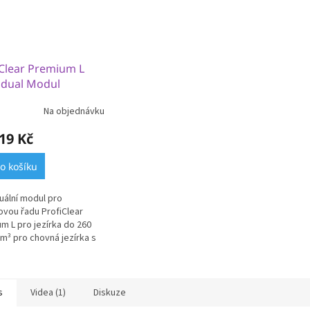
iClear Premium L
idual Modul
Na objednávku
19 Kč
o košíku
duální modul pro
vou řadu ProfiClear
m L pro jezírka do 260
 m³ pro chovná jezírka s
ry - 2 kg/m³).
s
Videa (1)
Diskuze