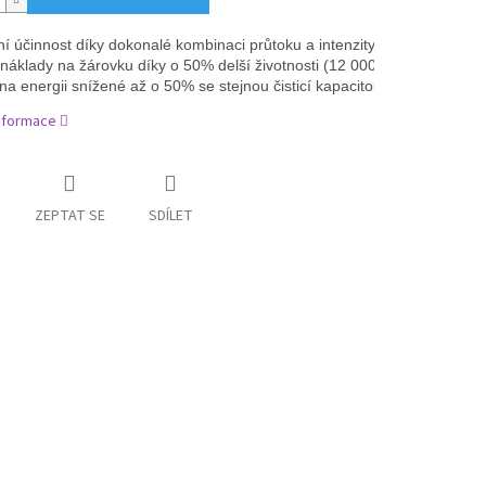
í účinnost díky dokonalé kombinaci průtoku a intenzity záření.

náklady na žárovku díky o 50% delší životnosti (12 000 h).

na energii snížené až o 50% se stejnou čisticí kapacitou *.
informace
ZEPTAT SE
SDÍLET