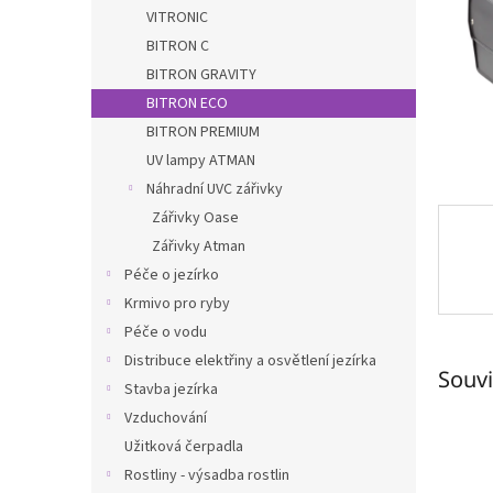
n
VITRONIC
e
BITRON C
l
BITRON GRAVITY
BITRON ECO
BITRON PREMIUM
UV lampy ATMAN
Náhradní UVC zářivky
Zářivky Oase
Zářivky Atman
Péče o jezírko
Krmivo pro ryby
Péče o vodu
Distribuce elektřiny a osvětlení jezírka
Souvi
Stavba jezírka
Vzduchování
Užitková čerpadla
Rostliny - výsadba rostlin