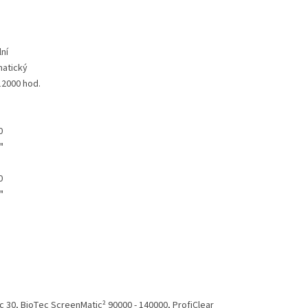
lní
atický
12000 hod.
0
"
0
"
c 30,
BioTec ScreenMatic² 90000 - 140000, ProfiClear