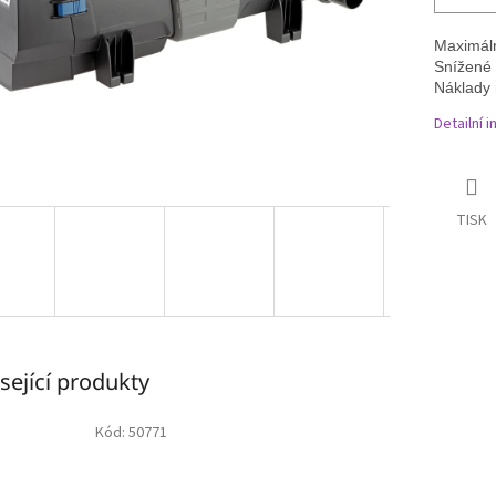
Maximáln
Snížené 
Náklady 
Detailní 
TISK
sející produkty
Kód:
50771