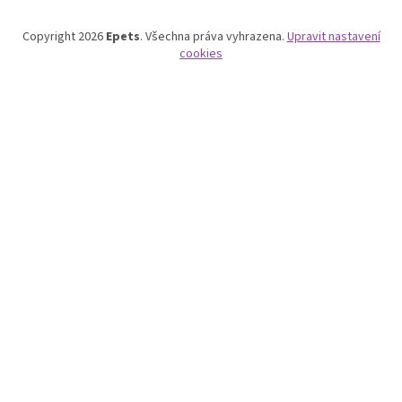
a
t
Copyright 2026
Epets
. Všechna práva vyhrazena.
Upravit nastavení
í
cookies