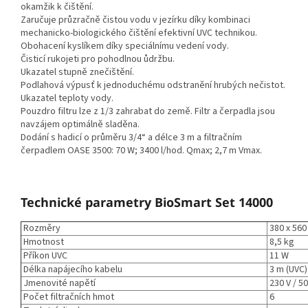
okamžik k čištění.
Zaručuje průzračně čistou vodu v jezírku díky kombinaci
mechanicko-biologického čištění efektivní UVC technikou.
Obohacení kyslíkem díky speciálnímu vedení vody.
Čisticí rukojeti pro pohodlnou ůdržbu.
Ukazatel stupně znečištění.
Podlahová výpusť k jednoduchému odstranění hrubých nečistot.
Ukazatel teploty vody.
Pouzdro filtru lze z 1/3 zahrabat do země. Filtr a čerpadla jsou
navzájem optimálně sladěna.
Dodání s hadicí o průměru 3/4“ a délce 3 m a filtračním
čerpadlem OASE 3500: 70 W; 3400 l/hod. Qmax; 2,7 m Vmax.
Technické parametry BioSmart Set 14000
Rozměry
380 x 560
Hmotnost
8,5 kg
Příkon UVC
11 W
Délka napájecího kabelu
3 m (UVC)
Jmenovité napětí
230 V / 5
Počet filtračních hmot
6