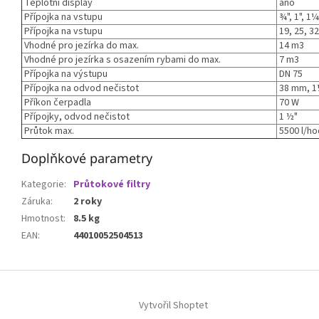
Teplotní display
ano
Přípojka na vstupu
¾", 1", 1¼
Přípojka na vstupu
19, 25, 3
Vhodné pro jezírka do max.
14 m3
Vhodné pro jezírka s osazením rybami do max.
7 m3
Přípojka na výstupu
DN 75
Přípojka na odvod nečistot
38 mm, 1
Příkon čerpadla
70 W
Přípojky, odvod nečistot
1 ½"
Průtok max.
5500 l/ho
Doplňkové parametry
Kategorie
:
Průtokové filtry
Záruka
:
2 roky
Hmotnost
:
8.5 kg
EAN
:
44010052504513
Z
á
p
Vytvořil Shoptet