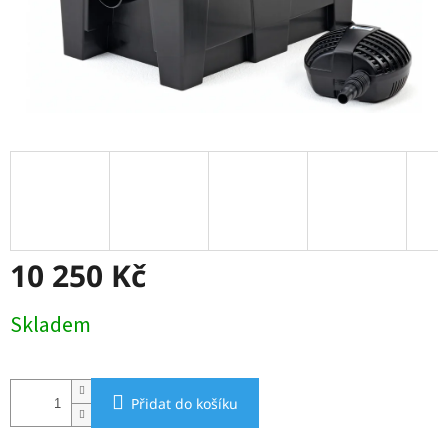
10 250 Kč
Měrná
Skladem
cena:
Přidat do košíku