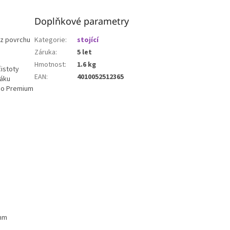
Doplňkové parametry
 z povrchu
Kategorie
:
stojící
Záruka
:
5 let
Hmotnost
:
1.6 kg
istoty
EAN
:
4010052512365
háku
Eco Premium
 mm