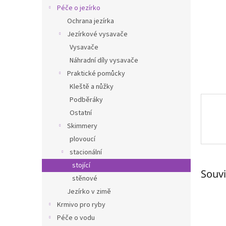
n
Péče o jezírko
e
Ochrana jezírka
l
Jezírkové vysavače
Vysavače
Náhradní díly vysavače
Praktické pomůcky
Kleště a nůžky
Podběráky
Ostatní
Skimmery
plovoucí
stacionální
stojící
Souvi
stěnové
Jezírko v zimě
Krmivo pro ryby
Péče o vodu