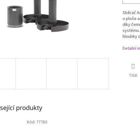
Sběrač Aq
o ploše a
díky čemu
systému. 
hloubky d
Detailní 
TISK
sející produkty
Kód:
77780