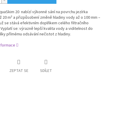
uaSkim 20 nabízí výkonné sání na povrchu jezírka
ž 20 m² a přizpůsobení změně hladiny vody až o 100 mm –
ž se stává efektivním doplňkem celého filtračního
Vyplatí se: výrazně lepší kvalita vody a viditelnost do
íky přímému odsávání nečistot z hladiny.
informace
ZEPTAT SE
SDÍLET