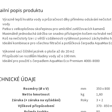
ailní popis produktu
Výrazně lepší kvalita vody a průzračnost díky přímému odsávání nečistot
vody
Patka s velkoplošnou skořepinou pro umístění zatěžovacích kamenů
Maximálně jednoduchá údržba se snadno přístupným košem na hrubé neč
Koš na nečistoty lze i z větší vzdálenosti vytáhnout pomocí záchytného 
Ideální kombinace pro všechna filtrační a potůčková čerpadla AquaMax 
Výkonné sací čištění jezírek o ploše až do 20 m2
Přizpůsobí se rozdílům hladiny vody až o 100 mm.
Ideální pro použití s čerpadlem AquaMax Eco Premium 4000–8000
CHNICKÉ ÚDAJE
Rozměry (Ø x V)
mm
350 x 800
Netto hmotnost
kg
1,60
Záruka (+ záruka na vyžádání)
Roky
3 + 2
Výškové přizpůsobení
370 - 850
Průměr trubky
mm
80