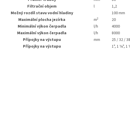
Filtrační objem
l
1,2
Možný rozdíl stavu vodní hladiny
100 mm
2
Maximální plocha jezírka
m
20
Minimální výkon čerpadla
l/h
4000
Maximální výkon čerpadla
l/h
8000
Přípojky na výstupu
mm
25 / 32 / 3
Přípojky na výstupu
1", 1 ¼", 1