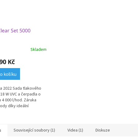
Clear Set 5000
Skladem
90 Kč
o košíku
a 2022 Sada tlakového
 s 18 W UVC a čerpadla o
 4 000 l/hod. Záruka
vody díky ideální
aci filtru, čerpadla a
logie UVC. Pohodlné
..
s
Související soubory (1)
Videa (1)
Diskuze