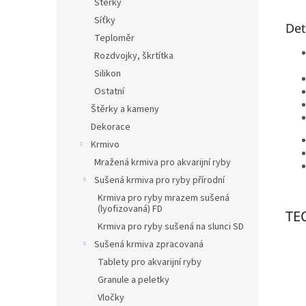
Stěrky
Síťky
Det
Teploměr
Rozdvojky, škrtítka
Silikon
Ostatní
Štěrky a kameny
Dekorace
Krmivo
Mražená krmiva pro akvarijní ryby
Sušená krmiva pro ryby přírodní
Krmiva pro ryby mrazem sušená
(lyofizovaná) FD
TE
Krmiva pro ryby sušená na slunci SD
Sušená krmiva zpracovaná
Tablety pro akvarijní ryby
Granule a peletky
Vločky