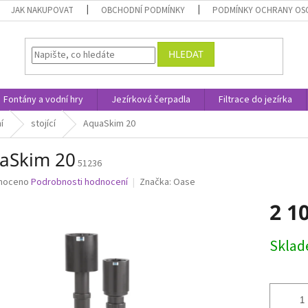
JAK NAKUPOVAT
OBCHODNÍ PODMÍNKY
PODMÍNKY OCHRANY OS
HLEDAT
Fontány a vodní hry
Jezírková čerpadla
Filtrace do jezírka
í
stojící
AquaSkim 20
aSkim 20
51236
né
noceno
Podrobnosti hodnocení
Značka:
Oase
ní
2 1
u
Měrná
Skla
cena:
ek.