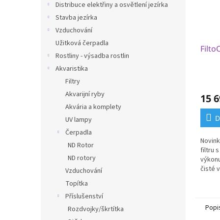
Distribuce elektřiny a osvětlení jezírka
Stavba jezírka
Vzduchování
Užitková čerpadla
Filto
Rostliny - výsadba rostlin
Akvaristika
Filtry
Akvarijní ryby
15 6
Akvária a komplety
D
UV lampy
Čerpadla
Novink
ND Rotor
filtru
ND rotory
výkonu
čisté 
Vzduchování
kombin
Topítka
techno
Příslušenství
čištění.
Popi
Rozdvojky/škrtítka